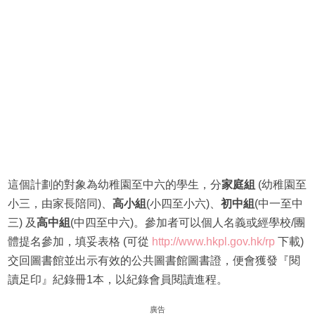
這個計劃的對象為幼稚園至中六的學生，分
家庭組
(幼稚園至
小三，由家長陪同)、
高小組
(小四至小六)、
初中組
(中一至中
三) 及
高中組
(中四至中六)。參加者可以個人名義或經學校/團
體提名參加，填妥表格 (可從
http://www.hkpl.gov.hk/rp
下載)
交回圖書館並出示有效的公共圖書館圖書證，便會獲發『閱
讀足印』紀錄冊1本，以紀錄會員閱讀進程。
廣告