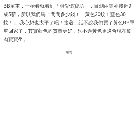
BB單車，一枱看就看到「明愛懷寶坊」，目測兩架亦接近9
成5新，所以我們馬上問問多少錢！「黃色20蚊！藍色30
蚊！」 我心想也太平了吧！接著二話不說我們買了黃色BB單
車回家了，其實藍色的質量更好，只不過黃色更適合現在筋
肉寶寶坐。
廣告