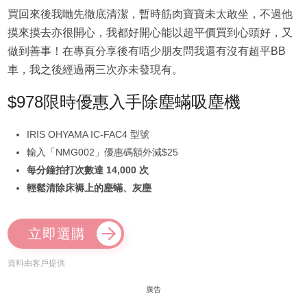
買回來後我哋先徹底清潔，暫時筋肉寶寶未太敢坐，不過他
摸來摸去亦很開心，我都好開心能以超平價買到心頭好，又
做到善事！在專頁分享後有唔少朋友問我還有沒有超平BB
車，我之後經過兩三次亦未發現有。
$978限時優惠入手除塵蟎吸塵機
IRIS OHYAMA IC-FAC4 型號
輸入「NMG002」優惠碼額外減$25
每分鐘拍打次數達 14,000 次
輕鬆清除床褥上的塵蟎、灰塵
立即選購
資料由客戶提供
廣告