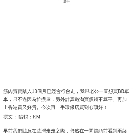
廣告
筋肉寶寶踏入18個月已經會行會走，我跟老公一直想買BB單
車，只不過因為忙搬屋，另外計算過淘寶價錢不算平、再加
上香港買又好貴。今次再二手環保店買到心頭好！
撰文：|編輯：KM
早前我們隨意在荃灣走走之際，忽然在一間舖頭前看到兩架