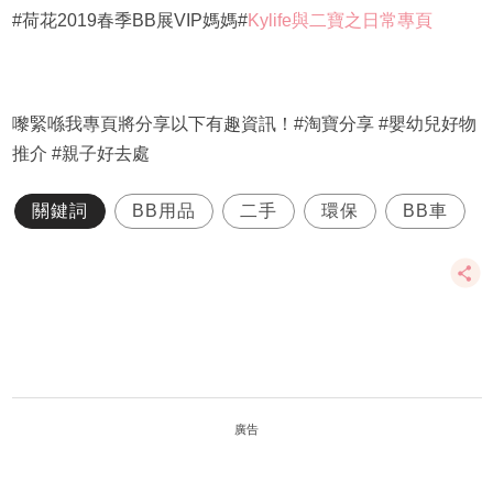
#荷花2019春季BB展VIP媽媽#
Kylife與二寶之日常專頁
嚟緊喺我專頁將分享以下有趣資訊！#淘寶分享 #嬰幼兒好物
推介 #親子好去處
關鍵詞
BB用品
二手
環保
BB車
廣告