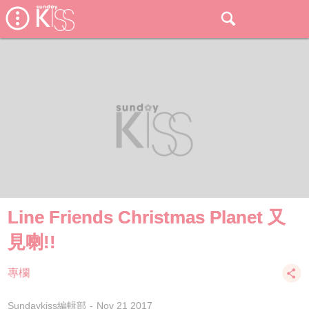
Line Friends Christmas Planet 又
見喇!!
專欄
Sundaykiss編輯部
Nov 21 2017