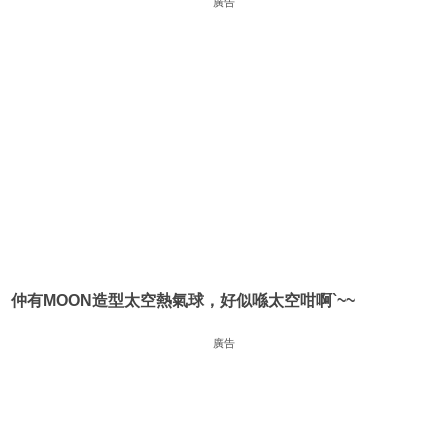
廣告
仲有MOON造型太空熱氣球，好似喺太空咁啊`~~
廣告