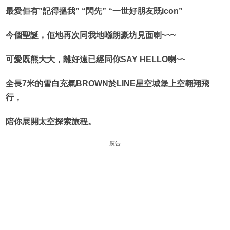
最愛佢有”記得搵我” “閃先” “一世好朋友既icon”
今個聖誕，佢地再次同我地喺朗豪坊見面喇~~~
可愛既熊大大，離好遠已經同你SAY HELLO喇~~
全長7米的雪白充氣BROWN於LINE星空城堡上空翱翔飛
行，
陪你展開太空探索旅程。
廣告