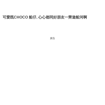
可愛既CHOCO 船仔, 心心都同好朋友一齊遊船河啊
廣告