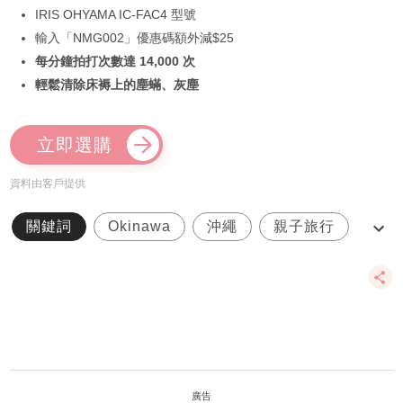
IRIS OHYAMA IC-FAC4 型號
輸入「NMG002」優惠碼額外減$25
每分鐘拍打次數達 14,000 次
輕鬆清除床褥上的塵蟎、灰塵
立即選購
資料由客戶提供
關鍵詞
Okinawa
沖繩
親子旅行
親子遊
廣告