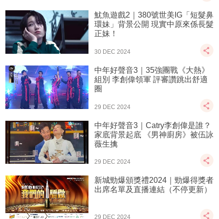
魷魚遊戲2｜380號世美IG「短髮鼻
環妹」背景公開 現實中原來係長髮
正妹！
30 DEC 2024
中年好聲音3｜35強團戰《大熱》
組別 李創偉領軍 評審讚跳出舒適
圈
29 DEC 2024
中年好聲音3｜Catry李創偉是誰？
家底背景起底 《男神廚房》被伍詠
薇生擒
29 DEC 2024
新城勁爆頒獎禮2024｜勁爆得獎者
出席名單及直播連結（不停更新）
29 DEC 2024