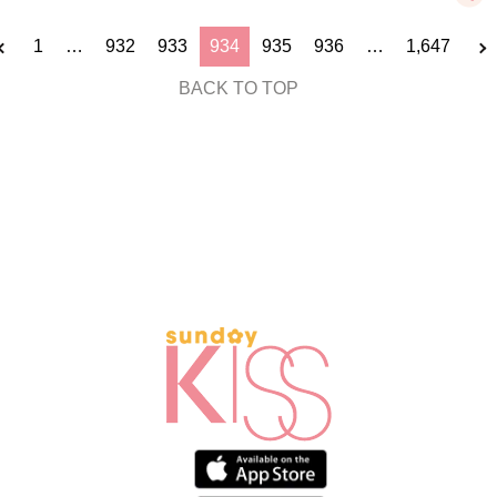
1
…
932
933
934
935
936
…
1,647
BACK TO TOP