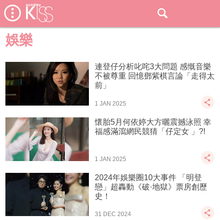
娛樂
連登仔分析叱咤3大問題 感慨音樂
不被尊重 回憶鄧紫棋言論「走得太
前」
1 JAN 2025
懷胎5月何依婷大方曬震撼泳照 幸
福感滿瀉網民競猜「仔定女 」?!
1 JAN 2025
2024年娛樂圈10大事件 「明登
戀」超轟動《破·地獄》票房創歷
史！
31 DEC 2024