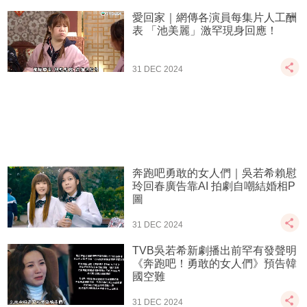
愛回家｜網傳各演員每集片人工酬
表 「池美麗」激罕現身回應！
31 DEC 2024
奔跑吧勇敢的女人們｜吳若希賴慰
玲回春廣告靠AI 拍劇自嘲結婚相P
圖
31 DEC 2024
TVB吳若希新劇播出前罕有發聲明
《奔跑吧！勇敢的女人們》預告韓
國空難
31 DEC 2024