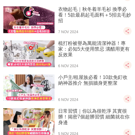
衣物起毛｜秋冬着羊毛衫 換季必
看！5款最易起毛面料＋5招去毛妙
招
7 NOV 2024
梳打粉被譽為萬能清潔神器！專
家：必知5大使用禁忌 溝醋用更有
反效果
6 NOV 2024
小戶主/租屋族必看！10款免釘收
納神器推介 無損牆身更整潔
6 NOV 2024
日常習慣｜你以為很乾淨 其實很
髒！揭密7個超髒習慣 細菌就在你
身邊
5 NOV 2024