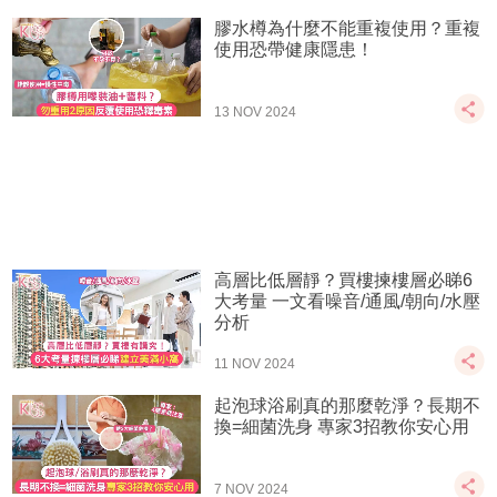
膠水樽為什麼不能重複使用？重複
使用恐帶健康隱患！
13 NOV 2024
高層比低層靜？買樓揀樓層必睇6
大考量 一文看噪音/通風/朝向/水壓
分析
11 NOV 2024
起泡球浴刷真的那麼乾淨？長期不
換=細菌洗身 專家3招教你安心用
7 NOV 2024