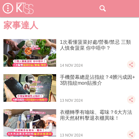
家事達人
1次看懂菠菜好處/營養/禁忌 三類
人慎食菠菜 你中唔中？
14 NOV 2024
手機螢幕總是沾指紋？4髒污成因+
3防指紋mon貼推介
13 NOV 2024
衣櫃轉季有噏味、霉味？6大方法
用天然材料擊退衣櫃異味！
13 NOV 2024