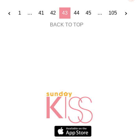
1
…
41
42
43
44
45
…
105
BACK TO TOP