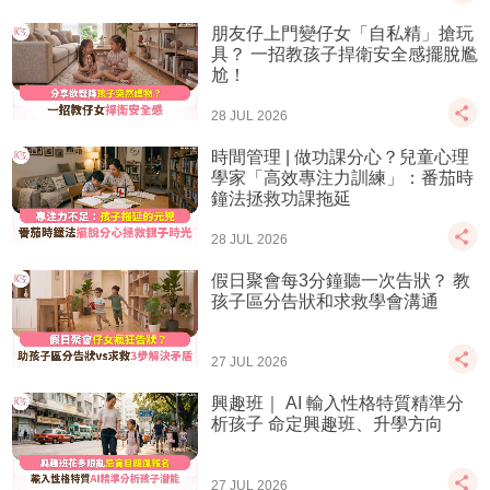
朋友仔上門變仔女「自私精」搶玩
具？ 一招教孩子捍衛安全感擺脫尷
尬！
28 JUL 2026
時間管理 | 做功課分心？兒童心理
學家「高效專注力訓練」：番茄時
鐘法拯救功課拖延
28 JUL 2026
假日聚會每3分鐘聽一次告狀？ 教
孩子區分告狀和求救學會溝通
27 JUL 2026
興趣班｜ AI 輸入性格特質精準分
析孩子 命定興趣班、升學方向
27 JUL 2026