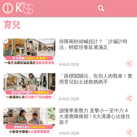
育兒
排隊兩秒就喊扭計？「沙漏計時
法」輕鬆培養延遲滿足
6 AUG 2026
「路標闖關法」告別人肉戰車！實
用育兒貼士拯救媽媽手
6 AUG 2026
讀懂學童壓力 直擊小一至中六 4
大適應陣痛期！6大溝通心法接住
孩子
4 AUG 2026