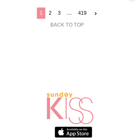
1
2
3
…
419
BACK TO TOP