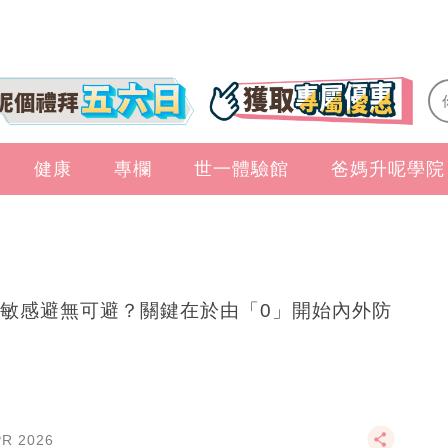
健康
專欄
世一體驗館
爸媽升呢學院
敏感避無可避？關鍵在於由「0」開始內外防
PR 2026