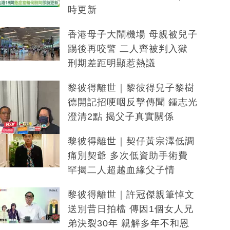
時更新
香港母子大鬧機場 母親被兒子
踢後再咬警 二人齊被判入獄
刑期差距明顯惹熱議
黎彼得離世｜黎彼得兒子黎樹
德開記招哽咽反擊傳聞 鍾志光
澄清2點 揭父子真實關係
黎彼得離世｜契仔黃宗澤低調
痛別契爺 多次低資助手術費
罕揭二人超越血緣父子情
黎彼得離世｜許冠傑親筆悼文
送別昔日拍檔 傳因1個女人兄
弟決裂30年 親解多年不和恩