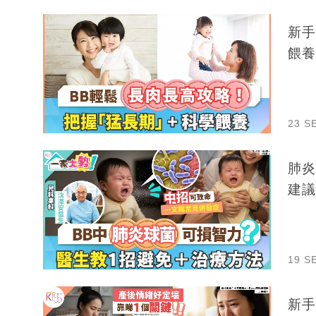
新手
餵養
23 S
肺炎
建議
19 S
新手