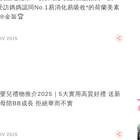
受訪媽媽認同No.1易消化易吸收*的荷蘭美素
®金裝🏆
OV 2025
嬰兒禮物推介2025｜5大實用高質好禮 送新
母陪BB成長 拒絕華而不實
OV 2025