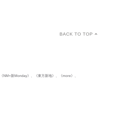
BACK TO TOP
《NM+新Monday》
、
《東方新地》
、
《more》
、