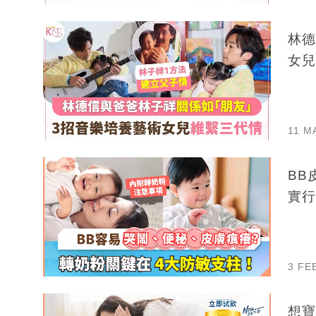
林德
女兒
11 M
BB
實行
3 FE
想寶