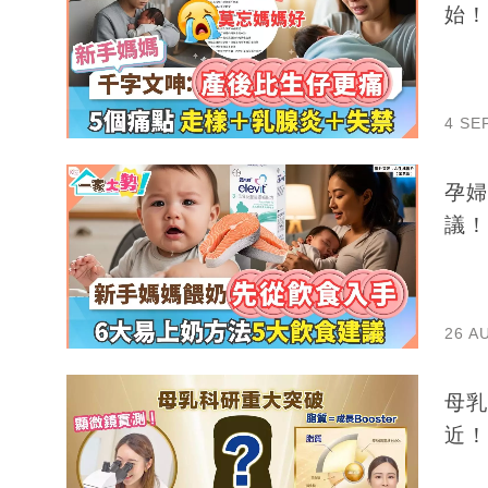
始！
4 SE
孕婦
議！
26 A
母乳
近！