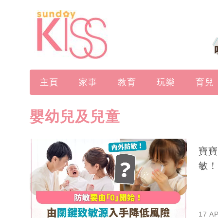
主頁
家事
教育
玩樂
育兒
嬰幼兒及兒童
寶寶
敏！
17 A