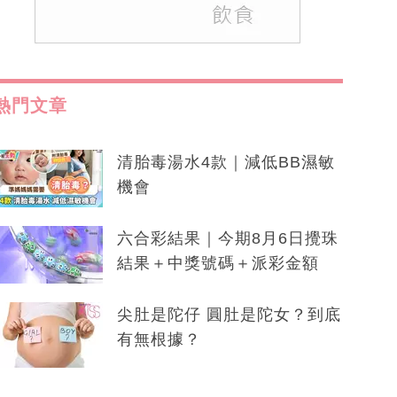
熱門文章
清胎毒湯水4款｜減低BB濕敏
機會
六合彩結果｜今期8月6日攪珠
結果＋中獎號碼＋派彩金額
尖肚是陀仔 圓肚是陀女？到底
有無根據？