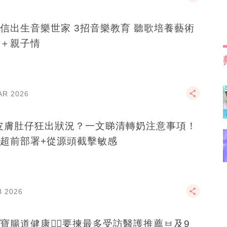
信出生音樂世家 3招音樂教育 聽歌培養藝術
＋親子情
AR 2026
皮膚肚仔狂出狀況？一文睇清轉奶注意事項！
超前部署+從源頭截擊敏感
B 2026
寶腸道健康👉🏻要揀最多受訪醫護推薦ㅂ及9