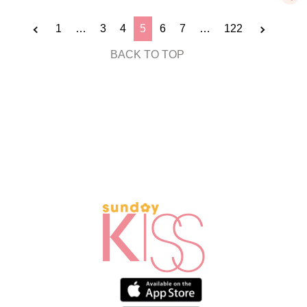
1
…
3
4
5
6
7
…
122
BACK TO TOP