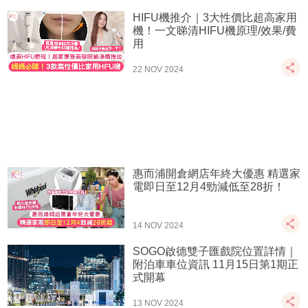
HIFU機推介｜3大性價比超高家用
機！一文睇清HIFU機原理/效果/費
用
22 NOV 2024
惠而浦開倉網店年終大優惠 精選家
電即日至12月4勁減低至28折！
14 NOV 2024
SOGO啟德雙子匯戲院位置詳情｜
附泊車車位資訊 11月15日第1期正
式開幕
13 NOV 2024