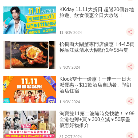
KKday 11.11大折日 超過20個各地
旅遊、飲食優惠全日大放送！
11 NOV 2024
拾捌両大閘蟹專門店優惠！4-4.5両
極品江蘇清水大閘蟹低至$54/隻
8 NOV 2024
Klook雙十一優惠！一連十一日大
派優惠～$11歎酒店自助餐、預訂
酒店住宿
1 NOV 2024
淘寶雙11第二波隨時免找數！￥99
全港包郵+買￥300立減￥50享盡
優惠好物推介
31 OCT 2024