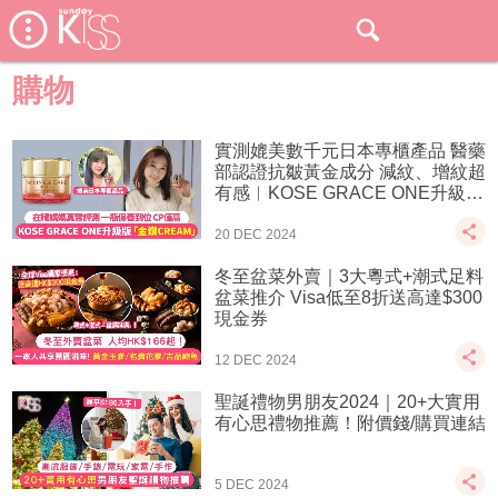
購物
實測媲美數千元日本專櫃產品 醫藥
部認證抗皺黃金成分 減紋、增紋超
有感︱KOSE GRACE ONE升級版
「金鑽CREAM」全新上市
20 DEC 2024
冬至盆菜外賣｜3大粵式+潮式足料
盆菜推介 Visa低至8折送高達$300
現金券
12 DEC 2024
聖誕禮物男朋友2024｜20+大實用
有心思禮物推薦！附價錢/購買連結
5 DEC 2024