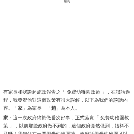
廣告
有家長和我談起施政報告之「 免費幼稚園政策 」，在談話過
程，我發覺他對這個政策有很大誤解，以下為我們的談話內
容。「
家
」為家長；「
趙
」為本人。
家
：這一次政府終於做番次好事，正式落實「 免費幼稚園教
策 」，以前那些政府做不到的，這個政府竟然做到，始料不
及呀！我個仔在一間學券幼稚園讀，政府話學券幼稚園可以