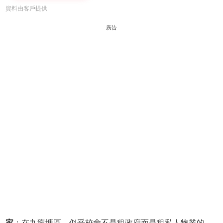
資料由客戶提供
廣告
家
：在九龍塘區，似乎校舍不是租政府而是租私人物業的。