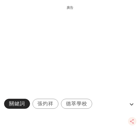
廣告
關鍵詞
張灼祥
德萃學校
德萃小學
德萃幼稚園