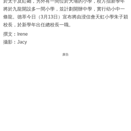
於太子及紅磡，另外有一間位於大埔的小學，校方指新學年
將於九龍開設多一間小學，並計劃開辦中學，實行幼小中一
條龍。德萃今日（3月13日）宣布將由浸信會天虹小學朱子穎
校長，於新學年出任總校長一職。
撰文︰Irene
攝影︰Jacy
廣告