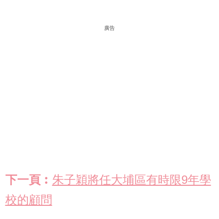
廣告
下一頁︰
朱子穎將任大埔區有時限9年學
校的顧問