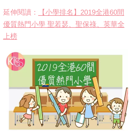
延伸閱讀：
【小學排名】2019全港60間
優質熱門小學 聖若瑟、聖保祿、英華全
上榜