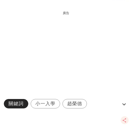
廣告
關鍵詞
小一入學
趙榮德
Kiss專家分享