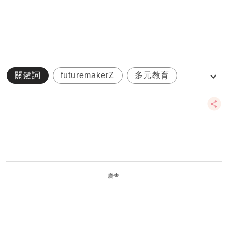
關鍵詞
futuremakerZ
多元教育
小創夢家
校長
廣告