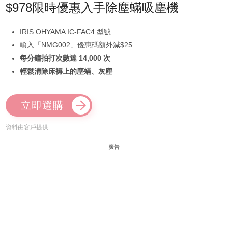
$978限時優惠入手除塵蟎吸塵機
IRIS OHYAMA IC-FAC4 型號
輸入「NMG002」優惠碼額外減$25
每分鐘拍打次數達 14,000 次
輕鬆清除床褥上的塵蟎、灰塵
立即選購
資料由客戶提供
廣告