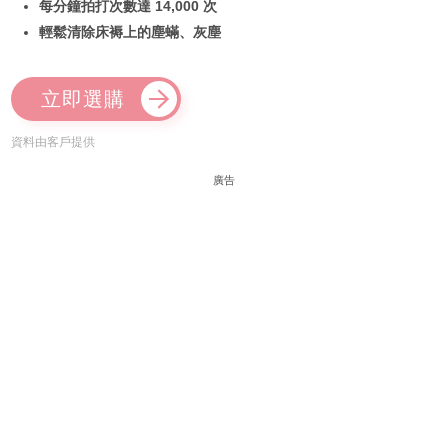
每分鐘拍打次數達 14,000 次
輕鬆清除床褥上的塵蟎、灰塵
立即選購
資料由客戶提供
廣告