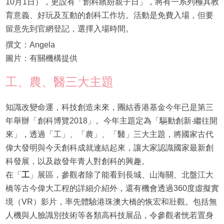
10月1日），更設有「創科繽紛親子日」，將有一系列極具教
育意義、好玩及互動的創科工作坊。活動是免費入場，但要
留意先到官網登記，選擇入場時間。
撰文：Angela
圖片：有關機構提供
工、農、醫三大主題
知識改變命運，科技創造未來，團結香港基金今年已是第三
年舉辦「創科博覽2018」。今年主題定為「驅動創新‧繼往開
來」，透過「工」、「農」、「醫」三大主題，將國家古代
偉大發明與今天創科成就連結起來，讓大家認識國家最新創
科發展，以及啟發年青人對創科的興趣。
在「
工
」展區，參觀者除了能看到長城、山海關、北盤江大
橋等古今偉大工程的詳細介紹外，還有機會透過360度虛擬實
境（VR）影片，率先體驗港珠澳大橋的恢宏和壯觀。包括無
人機與人臉識別技術等各類高科技展品，令參觀者恍若置身