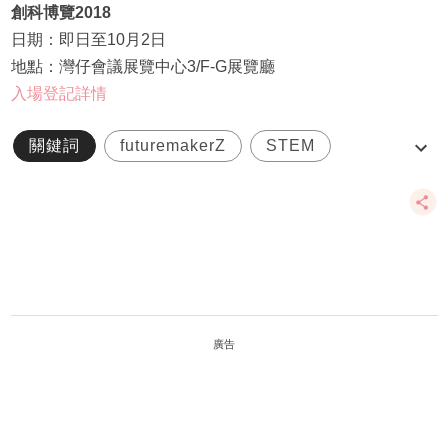
創科博覽2018
日期：即日至10月2日
地點：灣仔會議展覽中心3/F-G展覽廳
入場登記詳情
關鍵詞
futuremakerZ
STEM
多元教育
小創夢家
廣告