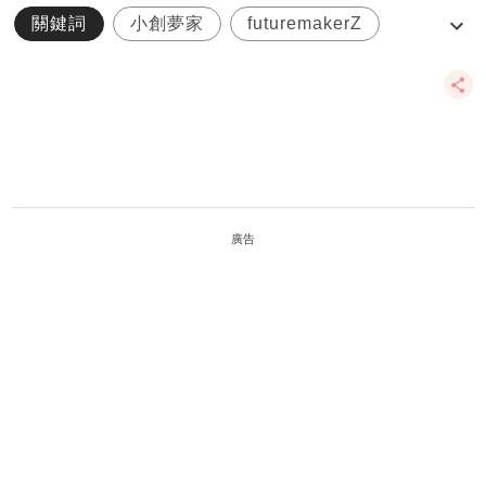
關鍵詞
小創夢家
futuremakerZ
多元教育
DreamStarter
廣告