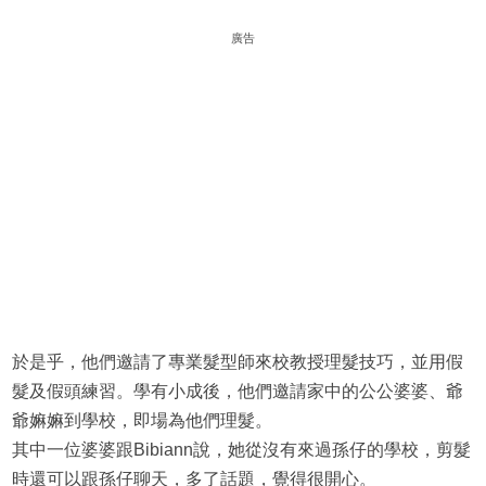
廣告
於是乎，他們邀請了專業髮型師來校教授理髮技巧，並用假
髮及假頭練習。學有小成後，他們邀請家中的公公婆婆、爺
爺嫲嫲到學校，即場為他們理髮。
其中一位婆婆跟Bibiann說，她從沒有來過孫仔的學校，剪髮
時還可以跟孫仔聊天，多了話題，覺得很開心。