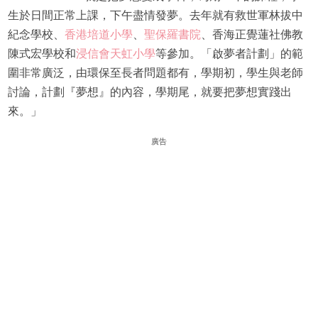
生於日間正常上課，下午盡情發夢。去年就有救世軍林拔中
紀念學校、
香港培道小學
、
聖保羅書院
、香海正覺蓮社佛教
陳式宏學校和
浸信會天虹小學
等參加。「啟夢者計劃」的範
圍非常廣泛，由環保至長者問題都有，學期初，學生與老師
討論，計劃『夢想』的內容，學期尾，就要把夢想實踐出
來。」
廣告