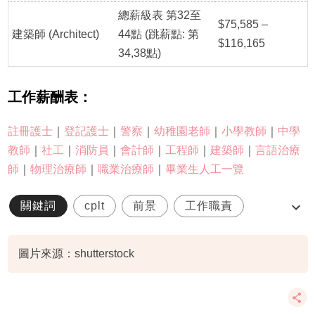
總薪級表 第32至
$75,585 –
建築師 (Architect)
44點 (跳薪點: 第
$116,165
34,38點)
工作薪酬表：
註冊護士
｜
登記護士
｜
警察
｜
幼稚園老師
｜
小學教師
｜
中學
教師
｜
社工
｜
消防員
｜
會計師
｜
工程師
｜
建築師
｜
言語治療
師
｜
物理治療師
｜
職業治療師
｜
畢業生人工一覽
關鍵詞
cplt
前景
工作職責
建築師人工
圖片來源：shutterstock