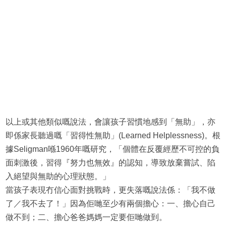
以上或其他類似嘅說法，會讓孩子習慣地感到「無助」，亦
即係家長聽過嘅「習得性無助」(Learned Helplessness)。根
據Seligman喺1960年嘅研究，「個體在反覆經歷不可控的負
面刺激後，習得『努力也無效』的認知，導致放棄嘗試、陷
入絕望與無助的心理狀態。」
當孩子表現冇信心面對挑戰時，更失落嘅說法係：「我不做
了／我不去了！」因為佢哋至少有兩個擔心：一、擔心自己
做不到；二、擔心爸爸媽媽一定要佢哋做到。