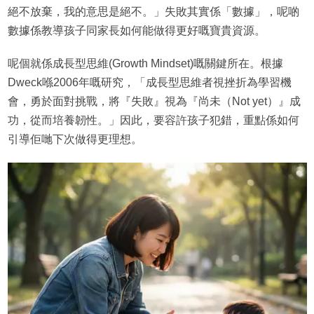
絕不放棄，我的意思是絕不。」失敗其實係「數據」，呢啲
數據係教導孩子同家長如何能做得更好嘅寶貴資源。
呢個就係成長型思維(Growth Mindset)嘅關鍵所在。根據
Dweck喺2006年嘅研究，「成長型思維者視挫折為學習機
會，勇於面對挑戰，將『失敗』視為『尚未（Not yet）』成
功，從而培養韌性。」因此，要容許孩子犯錯，重點係如何
引導佢哋下次做得更理想。