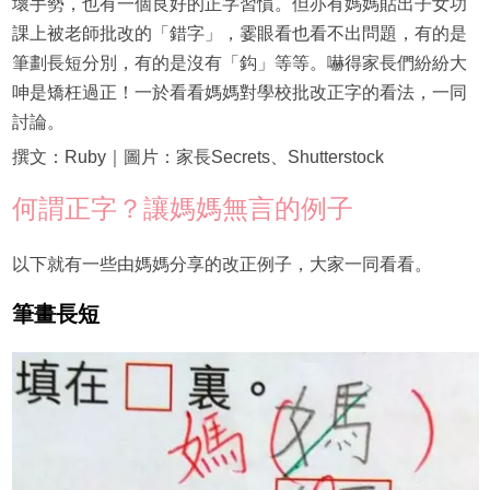
壞手勢，也有一個良好的正字習慣。但亦有媽媽貼出子女功
課上被老師批改的「錯字」，霎眼看也看不出問題，有的是
筆劃長短分別，有的是沒有「鈎」等等。嚇得家長們紛紛大
呻是矯枉過正！一於看看媽媽對學校批改正字的看法，一同
討論。
撰文：Ruby｜圖片：家長Secrets、Shutterstock
何謂正字？讓媽媽無言的例子
以下就有一些由媽媽分享的改正例子，大家一同看看。
筆畫長短