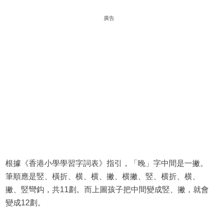
廣告
根據《香港小學學習字詞表》指引，「晚」字中間是一撇。
筆順應是竪、橫折、横、横、撇、横撇、竪、横折、横、
撇、竪彎鈎，共11劃。而上圖孩子把中間變成竪、撇，就會
變成12劃。