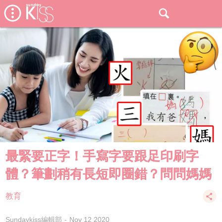
最緊要正字！手寫字要跟足印刷字
體？筆劃稍有長短即圈錯？問問媽媽
教育
Sundaykiss編輯部
Nov 12 2020