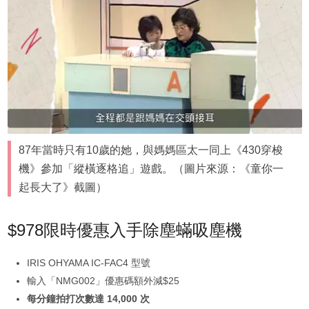
87年當時只有10歲的她，與媽媽區太一同上《430穿梭
機》參加「縱橫逐格追」遊戲。（圖片來源：《童你一
起長大了》截圖）
$978限時優惠入手除塵蟎吸塵機
IRIS OHYAMA IC-FAC4 型號
輸入「NMG002」優惠碼額外減$25
每分鐘拍打次數達 14,000 次