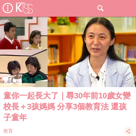
童你一起長大了｜尋30年前10歲女變
校長＋3孩媽媽 分享3個教育法 還孩
子童年
教育