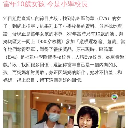
當年10歲女孩 今是小學校長
節目組翻查當年的節目片段，找到名叫區㦤華（Eva）的女
子，到網上搜尋，結果列出了小學校長的資料。於是找她查
證，發現正是當年女孩的本尊。87年當時只有10歲的她，與
媽媽區太一同上《430穿梭機》參加「縱橫逐格追」遊戲。當
年她們奪得亞軍，還得了很多奬品。原來現時，區㦤華
（Eva）是福建中學附屬學校校長，人稱Eva校長。她重看遊
戲片段，找回很多回憶，還記得當年自己是一個內向的女
孩，而媽媽相對勇敢，亦正因媽媽的陪伴，她才不怕羞，和
媽媽一起上節目，留下這個美好的回憶。