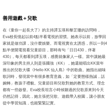
善用遊戲＋兒歌
在《童你一起長大了》的主持譚玉瑛和黎芷珊的訪問時，
Eva校長憶起以前4點半看電視的習慣。她表示以前，放學回
家就是做功課，沒什麼娛樂。而電視實在太誘惑，所以一到4
點半便開電視看兒童節目，那時有句「日日430，伴著
430｣，每天都看到譚玉瑛，感覺就像家人一樣。當中讓她最
深印象的男主持人則是張國強（KK），她還能唱出KK當年
推出的兒歌大碟《Hello KK 仙人島》中的歌曲。她指出細味
歌詞時，發現當中有很多教育意義，如「定要態樣熱誠，話
婉轉」教孩子禮貌。兒童節目和兒歌對她的教育方式、理念
都有一些啟發。Eva校長坦言小時候聽過的兒歌原來到今天
仍然記得，因此，她主張把兒歌、遊戲帶入校園，讓小朋友
從中學習知識，也能緊緊記實。