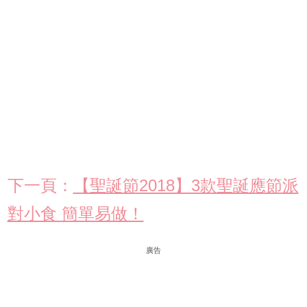
下一頁：
【聖誕節2018】3款聖誕應節派
對小食 簡單易做！
廣告