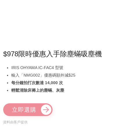
$978限時優惠入手除塵蟎吸塵機
IRIS OHYAMA IC-FAC4 型號
輸入「NMG002」優惠碼額外減$25
每分鐘拍打次數達 14,000 次
輕鬆清除床褥上的塵蟎、灰塵
立即選購
資料由客戶提供