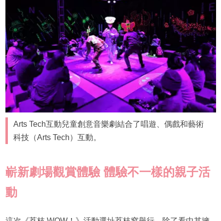
Arts Tech互動兒童創意音樂劇結合了唱遊、偶戲和藝術
科技（Arts Tech）互動。
嶄新劇場觀賞體驗 體驗不一樣的親子活
動
這次《荔枝 WOW！》活動選址荔枝窩舉行，除了看中其擁