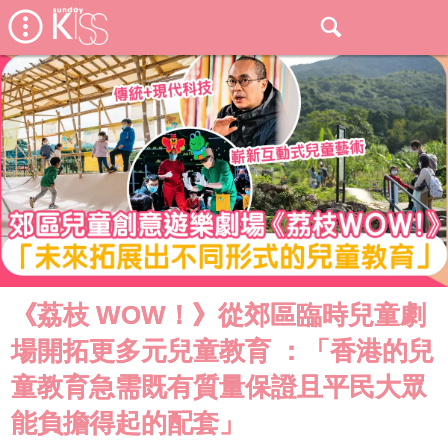
《荔枝 WOW！》從郊區臨時兒童劇
場開拓更多元兒童教育 ：「香港的兒
童教育急需既有質量保證且平民大眾
能負擔得起的配套」