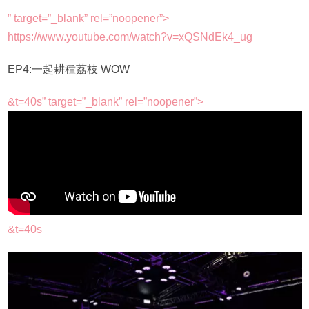
” target=”_blank” rel=”noopener”>
https://www.youtube.com/watch?v=xQSNdEk4_ug
EP4:一起耕種荔枝 WOW
&t=40s” target=”_blank” rel=”noopener”>
&t=40s