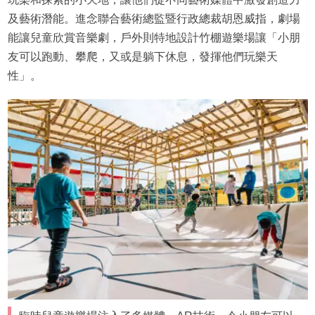
及藝術潛能。進念聯合藝術總監暨行政總裁胡恩威指，劇場
能讓兒童欣賞音樂劇，戶外則特地設計竹棚遊樂場讓「小朋
友可以跑動、攀爬，又或是躺下休息，發揮他們玩樂天
性」。