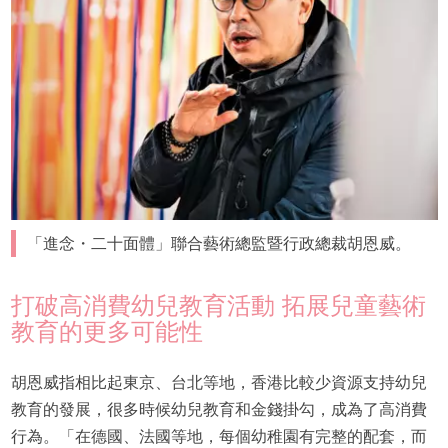
「進念・二十面體」聯合藝術總監暨行政總裁胡恩威。
打破高消費幼兒教育活動 拓展兒童藝術
教育的更多可能性
胡恩威指相比起東京、台北等地，香港比較少資源支持幼兒
教育的發展，很多時候幼兒教育和金錢掛勾，成為了高消費
行為。「在德國、法國等地，每個幼稚園有完整的配套，而