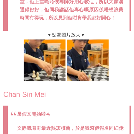
堂，佢上堂嘅時候導師好用心教佢，所以大家溝
通得好好，佢同我講話佢專心嘅原因係唔想浪費
時間冇得玩，所以見到佢咁肯學我都好開心！
Chan Sin Mei
暑假又開始啦☀️
文靜嘅哥哥最近熱衷棋藝，於是我幫佢報名同細佬