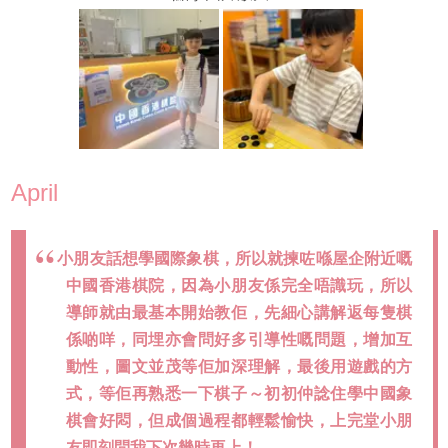
April
小朋友話想學國際象棋，所以就揀咗喺屋企附近嘅
中國香港棋院，因為小朋友係完全唔識玩，所以
導師就由最基本開始教佢，先細心講解返每隻棋
係啲咩，同埋亦會問好多引導性嘅問題，增加互
動性，圖文並茂等佢加深理解，最後用遊戲的方
式，等佢再熟悉一下棋子～初初仲諗住學中國象
棋會好悶，但成個過程都輕鬆愉快，上完堂小朋
友即刻問我下次幾時再上！