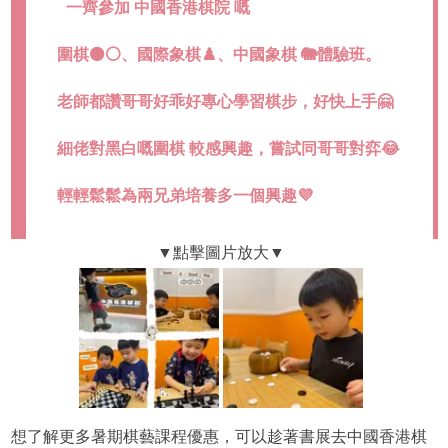
一齊參加 中國香港棋院 嘅
圍棋⚫️⚪️、國際象棋♟️、中國象棋 🐘體驗班。
老師都讚哥哥好乖好專心學習棋步，好快上手🤗
細佬對黑白嘅圍棋 較感興趣，嘗試同哥哥對弈😂
輕輕鬆鬆為兩兄弟培養多一個興趣💜
想了解更多暑期棋藝課程優惠，可以趁著書展去中國香港棋