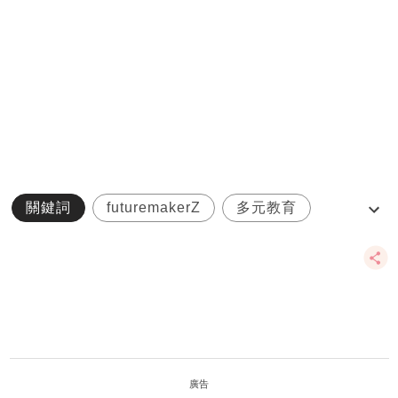
關鍵詞
futuremakerZ
多元教育
小創夢家
陳葒
廣告