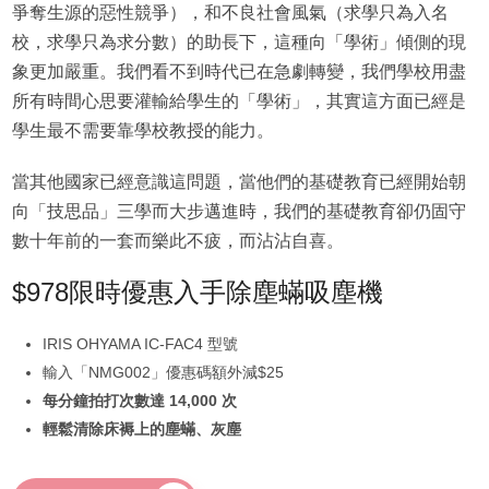
爭奪生源的惡性競爭），和不良社會風氣（求學只為入名
校，求學只為求分數）的助長下，這種向「學術」傾側的現
象更加嚴重。我們看不到時代已在急劇轉變，我們學校用盡
所有時間心思要灌輸給學生的「學術」，其實這方面已經是
學生最不需要靠學校教授的能力。
當其他國家已經意識這問題，當他們的基礎教育已經開始朝
向「技思品」三學而大步邁進時，我們的基礎教育卻仍固守
數十年前的一套而樂此不疲，而沾沾自喜。
$978限時優惠入手除塵蟎吸塵機
IRIS OHYAMA IC-FAC4 型號
輸入「NMG002」優惠碼額外減$25
每分鐘拍打次數達 14,000 次
輕鬆清除床褥上的塵蟎、灰塵