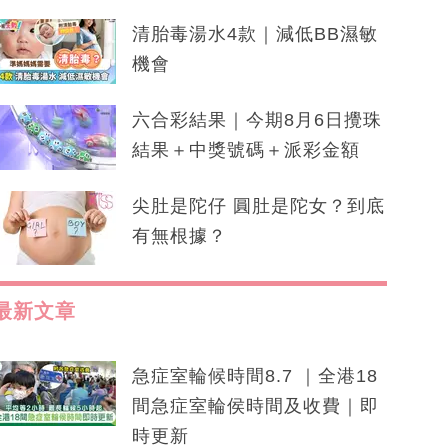
清胎毒湯水4款｜減低BB濕敏
機會
六合彩結果｜今期8月6日攪珠
結果＋中獎號碼＋派彩金額
尖肚是陀仔 圓肚是陀女？到底
有無根據？
最新文章
急症室輪候時間8.7 ｜全港18
間急症室輪侯時間及收費｜即
時更新