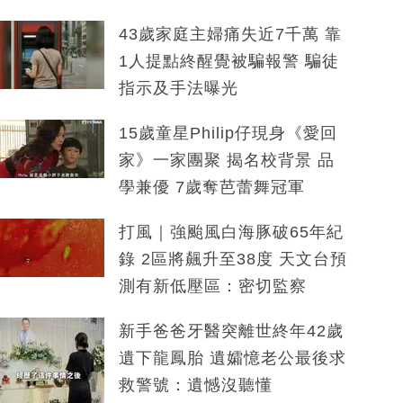
43歲家庭主婦痛失近7千萬 靠
1人提點終醒覺被騙報警 騙徒
指示及手法曝光
15歲童星Philip仔現身《愛回
家》一家團聚 揭名校背景 品
學兼優 7歲奪芭蕾舞冠軍
打風｜強颱風白海豚破65年紀
錄 2區將飆升至38度 天文台預
測有新低壓區：密切監察
新手爸爸牙醫突離世終年42歲
遺下龍鳳胎 遺孀憶老公最後求
救警號：遺憾沒聽懂