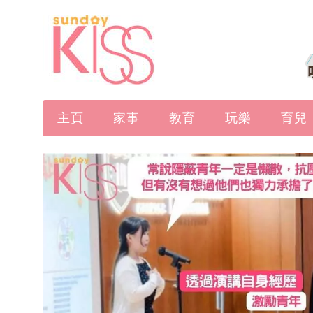
主頁
家事
教育
玩樂
育兒