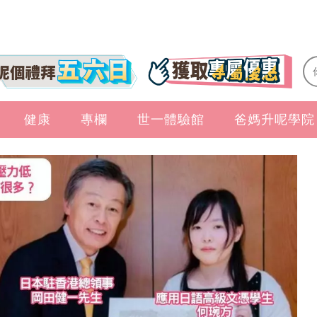
健康
專欄
世一體驗館
爸媽升呢學院