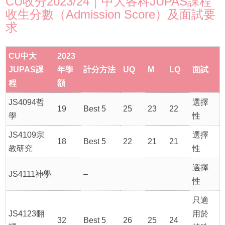
CU收分2023/24｜中大各科JUPAS課程
收生分數（Admission Score）及面試要
求
CU中大
2023
JUPAS課
年學
計分方法
UQ
M
LQ
面試
程
額
JS4094哲
選擇
19
Best 5
25
23
22
學
性
JS4109宗
選擇
18
Best 5
22
21
21
教研究
性
選擇
JS4111神學
–
性
只適
JS4123翻
用於
32
Best 5
26
25
24