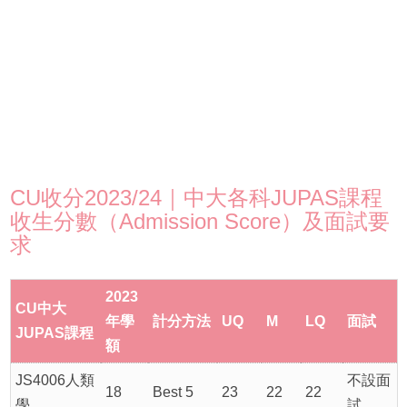
CU收分2023/24｜中大各科JUPAS課程
收生分數（Admission Score）及面試要
求
2023
CU中大
年學
計分方法
UQ
M
LQ
面試
JUPAS課程
額
JS4006人類
不設面
18
Best 5
23
22
22
學
試