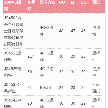
JUPAS課
年學
計分方法
UQ
M
LQ
面試
程
額
JS4502內
外全科醫學
4C+2選
選擇
士課程環球
48
47
46
修
性
醫學領袖培
訓專修組別
JS4513護
4C+2選
選擇
217
30
29
28
理學
修
性
JS4525藥
4C+2選
選擇
59
32
31
30
劑學
修
性
JS4537公
不設
31
Best 5
24
23
22
共衞生
面試
JS4542中
4C+2選
選擇
20
30
30
29
醫學
修
性