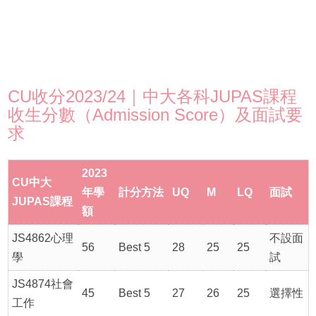
CU收分2023/24｜中大各科JUPAS課程
收生分數（Admission Score）及面試要
求
2023
CU中大
年學
計分方法
UQ
M
LQ
面試
JUPAS課程
額
JS4862心理
不設面
56
Best 5
28
25
25
學
試
JS4874社會
45
Best 5
27
26
25
選擇性
工作