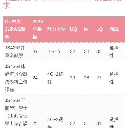
求
CU中大
2023
JUPAS課
年學
計分方法
UQ
M
LQ
面試
程
額
JS4252計
選擇
37
Best 5
32
30
30
量金融學
性
JS4254球
經濟與金融
4C+2選
選擇
24
29
28
27
跨學科主修
修
性
課程
JS4264工
商管理學士
（工商管理
4C+2選
選擇
學士綜合課
25
32
31
31
修
性