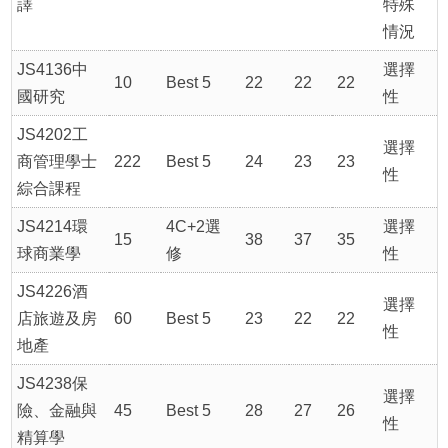
譯
特殊
情況
JS4136中
選擇
10
Best 5
22
22
22
國研究
性
JS4202工
選擇
商管理學士
222
Best 5
24
23
23
性
綜合課程
JS4214環
4C+2選
選擇
15
38
37
35
球商業學
修
性
JS4226酒
選擇
店旅遊及房
60
Best 5
23
22
22
性
地產
JS4238保
選擇
險、金融與
45
Best 5
28
27
26
性
精算學