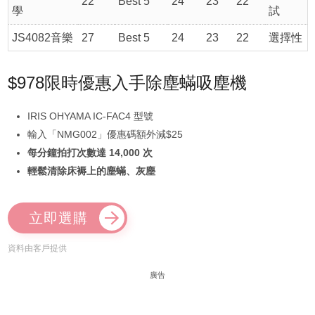
22
Best 5
24
23
22
學
試
JS4082音樂
27
Best 5
24
23
22
選擇性
$978限時優惠入手除塵蟎吸塵機
IRIS OHYAMA IC-FAC4 型號
輸入「NMG002」優惠碼額外減$25
每分鐘拍打次數達 14,000 次
輕鬆清除床褥上的塵蟎、灰塵
立即選購
資料由客戶提供
廣告