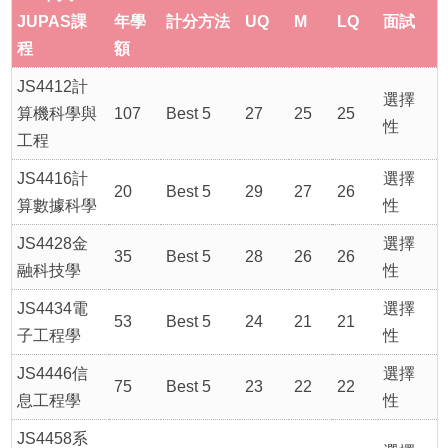
JUPAS課
年學
計分方法
UQ
M
LQ
面試
程
額
JS4412計
選擇
算機科學與
107
Best 5
27
25
25
性
工程
JS4416計
選擇
20
Best 5
29
27
26
算數據科學
性
JS4428金
選擇
35
Best 5
28
26
26
融科技學
性
JS4434電
選擇
53
Best 5
24
21
21
子工程學
性
JS4446信
選擇
75
Best 5
23
22
22
息工程學
性
JS4458系