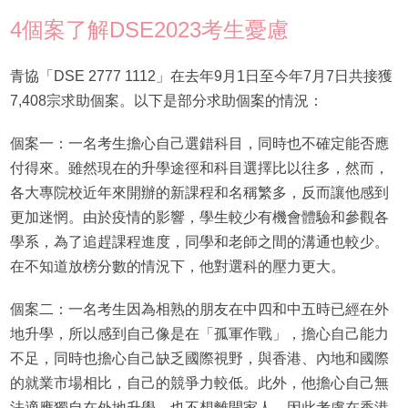
4個案了解DSE2023考生憂慮
青協「DSE 2777 1112」在去年9月1日至今年7月7日共接獲
7,408宗求助個案。以下是部分求助個案的情況：
個案一：一名考生擔心自己選錯科目，同時也不確定能否應
付得來。雖然現在的升學途徑和科目選擇比以往多，然而，
各大專院校近年來開辦的新課程和名稱繁多，反而讓他感到
更加迷惘。由於疫情的影響，學生較少有機會體驗和參觀各
學系，為了追趕課程進度，同學和老師之間的溝通也較少。
在不知道放榜分數的情況下，他對選科的壓力更大。
個案二：一名考生因為相熟的朋友在中四和中五時已經在外
地升學，所以感到自己像是在「孤軍作戰」，擔心自己能力
不足，同時也擔心自己缺乏國際視野，與香港、內地和國際
的就業市場相比，自己的競爭力較低。此外，他擔心自己無
法適應獨自在外地升學，也不想離開家人，因此考慮在香港