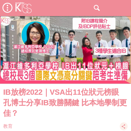
IB放榜2022｜VSA出11位狀元榜眼
孔博士分享IB致勝關鍵 比本地學制更
佳？
教育