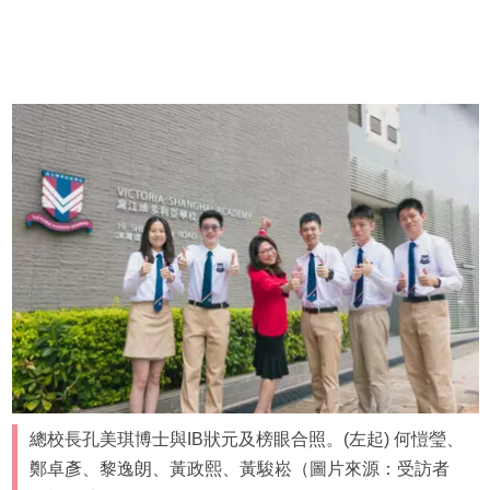
總校長孔美琪博士與IB狀元及榜眼合照。(左起) 何愷瑩、
鄭卓彥、黎逸朗、黃政熙、黃駿崧（圖片來源：受訪者