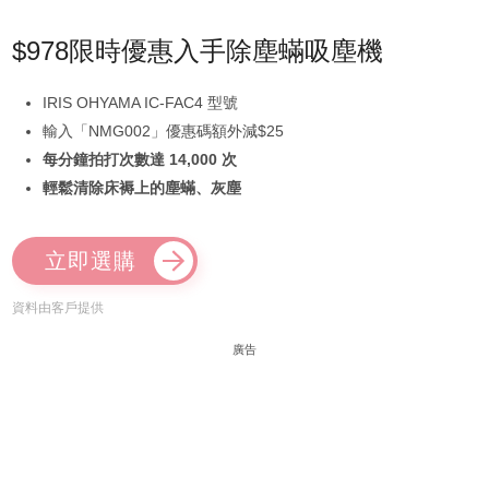
$978限時優惠入手除塵蟎吸塵機
IRIS OHYAMA IC-FAC4 型號
輸入「NMG002」優惠碼額外減$25
每分鐘拍打次數達 14,000 次
輕鬆清除床褥上的塵蟎、灰塵
立即選購
資料由客戶提供
廣告