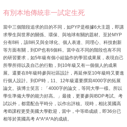
有別本地傳統非一試定生死
當中三個階段追求的目的不同，如PYP是根據6大主題，即講
求學生與世界的關係、環保、與地球有關的題材。至於MYP
分有8科，該8科又與全球化、個人表達、同理心、科技創新
等方面有關，到DP也有6個科。當中在不同的階段也有不同
的研習要求，如5年級有個小組協作的學習成果展，表現自己
所學所得以及自己的行動，到10年級又有一個個人的成果
展。還要在8年級時參與社區設計，再延伸至10年級時又要進
行個人設計。到DP時，11、12年級還要撰寫4000字的拓展
論文。孩博士笑言：「4000字的論文，等同大學一樣。所以
學生準備大學的能力好高。」最後，更要參與IBDP考試。考
試以外，都需配合平時分，以作出評核。現時，相比英國高
考IB課程更受美國大學歡迎，當中，中等IB成績，即36分已
相等於英國高考 A*A*A*A的成績。