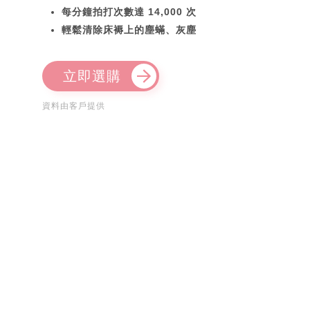
每分鐘拍打次數達 14,000 次
輕鬆清除床褥上的塵蟎、灰塵
立即選購
資料由客戶提供