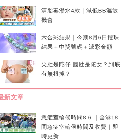
清胎毒湯水4款｜減低BB濕敏
機會
六合彩結果｜今期8月6日攪珠
結果＋中獎號碼＋派彩金額
尖肚是陀仔 圓肚是陀女？到底
有無根據？
最新文章
急症室輪候時間8.6 ｜全港18
間急症室輪侯時間及收費｜即
時更新