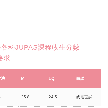
大學各科JUPAS課程收生分數
試要求
方法
M
LQ
面試
5
25.8
24.5
或需面試