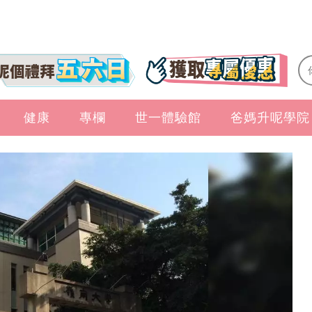
健康
專欄
世一體驗館
爸媽升呢學院