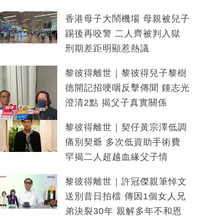
香港母子大鬧機場 母親被兒子
踢後再咬警 二人齊被判入獄
刑期差距明顯惹熱議
黎彼得離世｜黎彼得兒子黎樹
德開記招哽咽反擊傳聞 鍾志光
澄清2點 揭父子真實關係
黎彼得離世｜契仔黃宗澤低調
痛別契爺 多次低資助手術費
罕揭二人超越血緣父子情
黎彼得離世｜許冠傑親筆悼文
送別昔日拍檔 傳因1個女人兄
弟決裂30年 親解多年不和恩