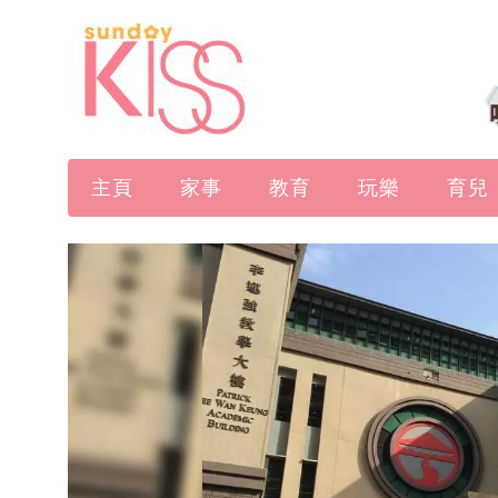
主頁
家事
教育
玩樂
育兒