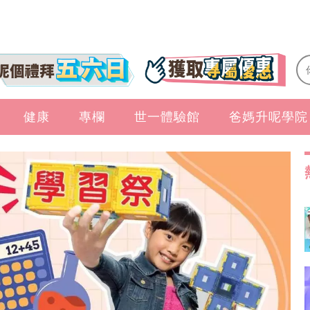
健康
專欄
世一體驗館
爸媽升呢學院