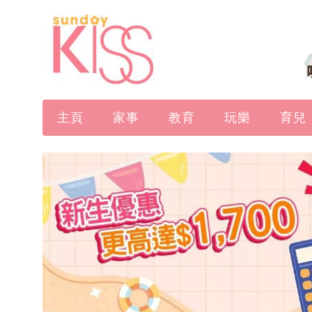
主頁
家事
教育
玩樂
育兒