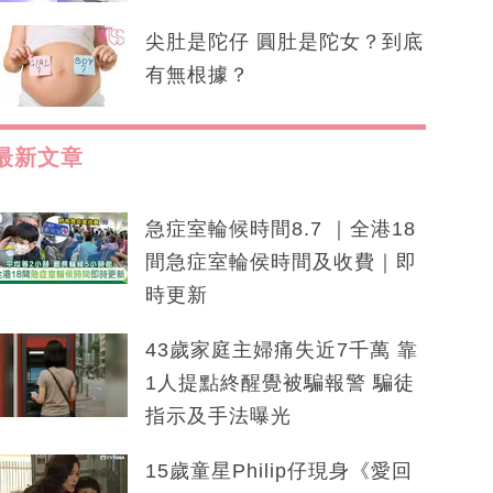
尖肚是陀仔 圓肚是陀女？到底
有無根據？
最新文章
急症室輪候時間8.7 ｜全港18
間急症室輪侯時間及收費｜即
時更新
43歲家庭主婦痛失近7千萬 靠
1人提點終醒覺被騙報警 騙徒
指示及手法曝光
15歲童星Philip仔現身《愛回