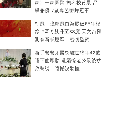
家》一家團聚 揭名校背景 品
學兼優 7歲奪芭蕾舞冠軍
打風｜強颱風白海豚破65年紀
錄 2區將飆升至38度 天文台預
測有新低壓區：密切監察
新手爸爸牙醫突離世終年42歲
遺下龍鳳胎 遺孀憶老公最後求
救警號：遺憾沒聽懂