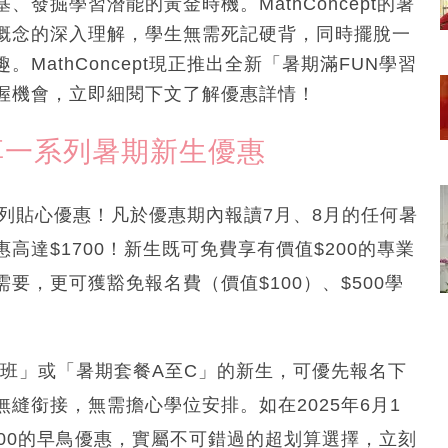
發掘學習潛能的黃金時機。MathConcept的暑
概念的深入理解，學生無需死記硬背，同時擺脫一
athConcept現正推出全新「暑期滿FUN學習
握機會，立即細閱下文了解優惠詳情！
 專享一系列暑期新生優惠
一系列貼心優惠！凡於優惠期內報讀7月、8月的任何暑
達$1700！新生既可免費享有價值$200的專業
，更可獲豁免報名費（價值$100）、$500學
學預備班」或「暑期套餐A至C」的新生，可優先報名下
縫銜接，無需擔心學位安排。如在2025年6月1
00的早鳥優惠，實屬不可錯過的超划算選擇，立刻