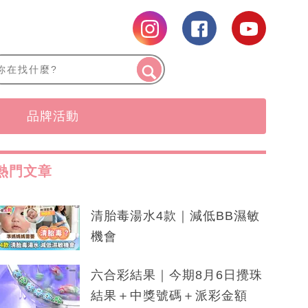
品牌活動
熱門文章
清胎毒湯水4款｜減低BB濕敏
機會
六合彩結果｜今期8月6日攪珠
結果＋中獎號碼＋派彩金額