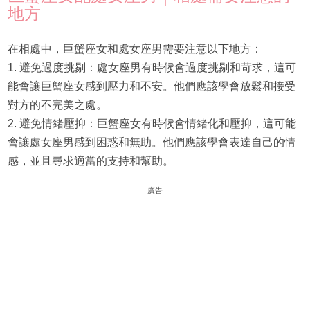
地方
在相處中，巨蟹座女和處女座男需要注意以下地方：
1. 避免過度挑剔：處女座男有時候會過度挑剔和苛求，這可
能會讓巨蟹座女感到壓力和不安。他們應該學會放鬆和接受
對方的不完美之處。
2. 避免情緒壓抑：巨蟹座女有時候會情緒化和壓抑，這可能
會讓處女座男感到困惑和無助。他們應該學會表達自己的情
感，並且尋求適當的支持和幫助。
廣告