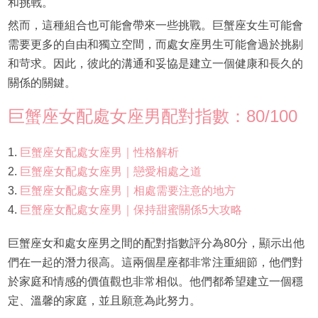
和挑戰。
然而，這種組合也可能會帶來一些挑戰。巨蟹座女生可能會
需要更多的自由和獨立空間，而處女座男生可能會過於挑剔
和苛求。因此，彼此的溝通和妥協是建立一個健康和長久的
關係的關鍵。
巨蟹座女配處女座男配對指數：80/100
1.
巨蟹座女配處女座男｜性格解析
2.
巨蟹座女配處女座男｜戀愛相處之道
3.
巨蟹座女配處女座男｜相處需要注意的地方
4.
巨蟹座女配處女座男｜保持甜蜜關係5大攻略
巨蟹座女和處女座男之間的配對指數評分為80分，顯示出他
們在一起的潛力很高。這兩個星座都非常注重細節，他們對
於家庭和情感的價值觀也非常相似。他們都希望建立一個穩
定、溫馨的家庭，並且願意為此努力。