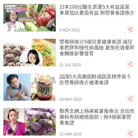
日本100位醫生票選5大有益蔬菜
車厘茄比番茄有益 附營養食譜推介
3 NOV 2021
營養師推介5個兒童健康食譜 減兒
童肥胖和慢性病風險 避免吃過量即
食麵致影響發育
31 JUL 2020
認識5大高膽固醇成因及標準值 5
款營養師推介健康食譜
28 MAY 2020
鄭秀文網上熱捧紫薯瘦身法 含抗性
澱粉有助燃燒脂肪｜附4個紫薯營
養食譜
21 APR 2020