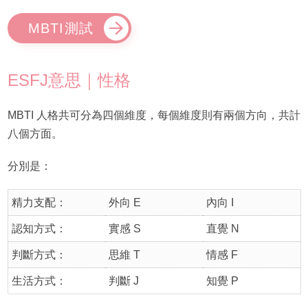
MBTI測試
ESFJ意思｜性格
MBTI 人格共可分為四個維度，每個維度則有兩個方向，共計
八個方面。
分別是：
精力支配：
外向 E
內向 I
認知方式：
實感 S
直覺 N
判斷方式：
思維 T
情感 F
生活方式：
判斷 J
知覺 P