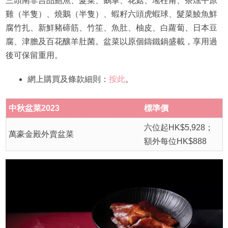
三頭南非吉品鮑魚、髮菜、鵝掌、花菇、瑤柱甫、茶燻平原
雞（半隻）、燒鵝（半隻）、蝦籽六頭虎蝦球、髮菜鯪魚鮮
腐竹扎、新鮮豬碲筋、竹笙、魚肚、柚皮、白蘿蔔、日本豆
腐、津膽及百花釀羊肚菌。盆菜以原個鑄鐵鍋盛載，享用過
後可保留重用。
網上購買及條款細則：
按此
。
中秋盆菜2023
標準價
六位起HK$5,928；
萬豪金殿外賣盆菜
額外每位HK$888