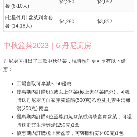
$2,280
$2,052
餐 (8-10人)
[七星伴月] 盆菜到會套
$4,280
$3,852
餐 (14-18人)
中秋盆菜2023｜6.丹尼廚房
丹尼廚房推出了三款中秋盆菜，現時預訂更可享有以下優
惠：
工場自取可享減$150優惠
優惠期內訂購6位或以上盆菜(極上素盆菜除外)，可獲
贈送丹尼廚房自家豬腳薑醋(500克)乙包及史雲生清雞
湯(250克) 兩盒
優惠期內訂購4位至尊鮑魚盆菜或傳統富貴盆菜，可獲
贈送史雲生清雞湯(250克)1盒
優惠期內訂購極上素盆菜，可獲贈鮮菇(400克)1包