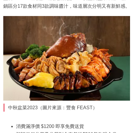
鍋區分17款食材同3款調味醬汁，味道層次分明又有新鮮感。
中秋盆菜2023（圖片來源：豐食 FEAST）
消費滿淨價 $1200 即享免費送貨