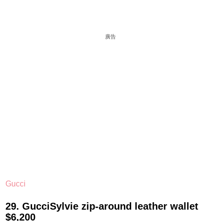
廣告
Gucci
29. GucciSylvie zip-around leather wallet
$6,200