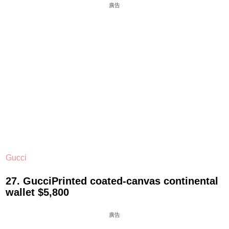
廣告
Gucci
27. GucciPrinted coated-canvas continental
wallet $5,800
廣告