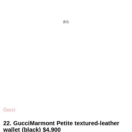
廣告
Gucci
22. GucciMarmont Petite textured-leather
wallet (black) $4,900