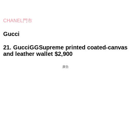
CHANEL門市
Gucci
21. GucciGGSupreme printed coated-canvas
and leather wallet $2,900
廣告