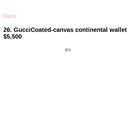
Gucci
26. GucciCoated-canvas continental wallet
$5,500
廣告