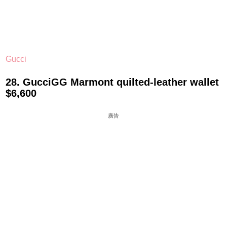
Gucci
28. GucciGG Marmont quilted-leather wallet
$6,600
廣告