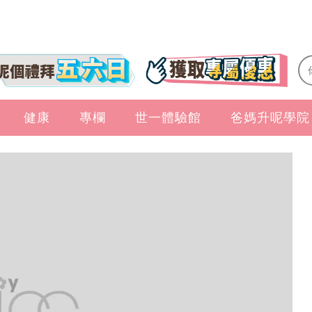
健康
專欄
世一體驗館
爸媽升呢學院