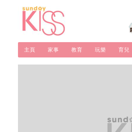
主頁
家事
教育
玩樂
育兒