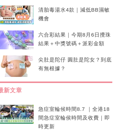
清胎毒湯水4款｜減低BB濕敏
機會
六合彩結果｜今期8月6日攪珠
結果＋中獎號碼＋派彩金額
尖肚是陀仔 圓肚是陀女？到底
有無根據？
最新文章
急症室輪候時間8.7 ｜全港18
間急症室輪侯時間及收費｜即
時更新