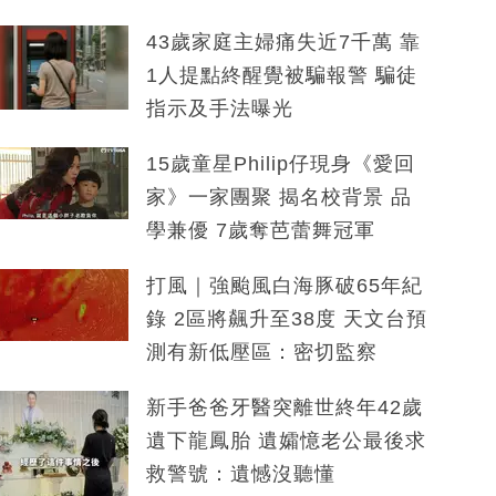
43歲家庭主婦痛失近7千萬 靠
1人提點終醒覺被騙報警 騙徒
指示及手法曝光
15歲童星Philip仔現身《愛回
家》一家團聚 揭名校背景 品
學兼優 7歲奪芭蕾舞冠軍
打風｜強颱風白海豚破65年紀
錄 2區將飆升至38度 天文台預
測有新低壓區：密切監察
新手爸爸牙醫突離世終年42歲
遺下龍鳳胎 遺孀憶老公最後求
救警號：遺憾沒聽懂