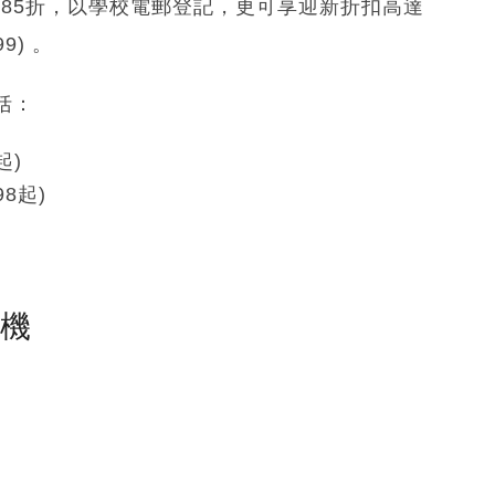
高85折，以學校電郵登記，更可享迎新折扣高達
9) 。
括：
起)
498起)
塵機