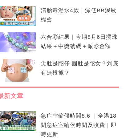
清胎毒湯水4款｜減低BB濕敏
機會
六合彩結果｜今期8月6日攪珠
結果＋中獎號碼＋派彩金額
尖肚是陀仔 圓肚是陀女？到底
有無根據？
最新文章
急症室輪候時間8.6 ｜全港18
間急症室輪侯時間及收費｜即
時更新