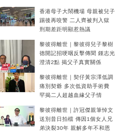
香港母子大鬧機場 母親被兒子
踢後再咬警 二人齊被判入獄
刑期差距明顯惹熱議
黎彼得離世｜黎彼得兒子黎樹
德開記招哽咽反擊傳聞 鍾志光
澄清2點 揭父子真實關係
黎彼得離世｜契仔黃宗澤低調
痛別契爺 多次低資助手術費
罕揭二人超越血緣父子情
黎彼得離世｜許冠傑親筆悼文
送別昔日拍檔 傳因1個女人兄
弟決裂30年 親解多年不和恩