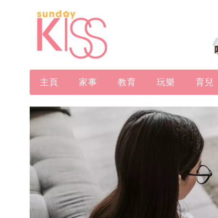
主頁
家事
教育
玩樂
育兒