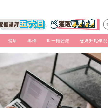
健康
專欄
世一體驗館
爸媽升呢學院