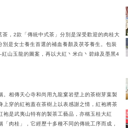
含4款茗茶，2款「傳統中式茶」分別是深受歡迎的肉桂大
」分別是女士養生首選的補血養顏及茯苓養生。包裝
一龍-紅山玉龍的圖案，再以大紅丶米白丶碧綠及墨黑4
稱。相傳天心寺和尚用九龍窠岩壁上的茶樹芽葉製
身上穿的紅袍蓋在茶樹上以表感謝之情，紅袍將茶
紅袍是武夷山特有的製茶工藝品，亦稱玉桂大紅
稱「肉桂」，它經歷十多種不同的傳統工序而成，