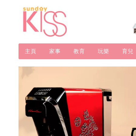
主頁
家事
教育
玩樂
育兒