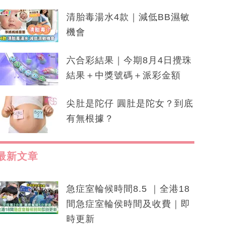
清胎毒湯水4款｜減低BB濕敏
機會
六合彩結果｜今期8月4日攪珠
結果＋中獎號碼＋派彩金額
尖肚是陀仔 圓肚是陀女？到底
有無根據？
最新文章
急症室輪候時間8.5 ｜全港18
間急症室輪侯時間及收費｜即
時更新