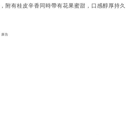
顯，附有桂皮辛香同時帶有花果蜜甜，口感醇厚持久
廣告