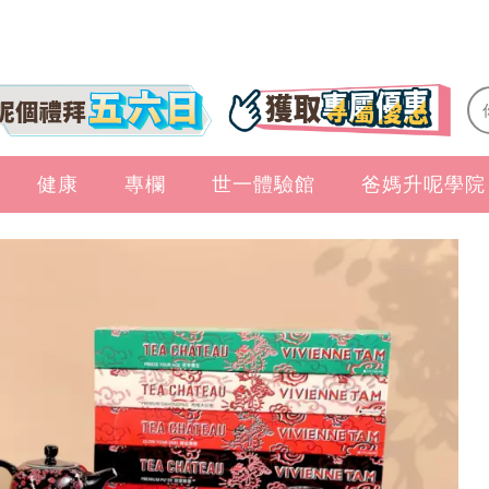
健康
專欄
世一體驗館
爸媽升呢學院