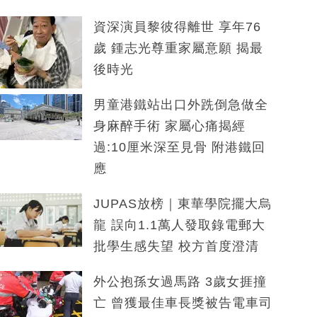
資深演員黎彼得離世 享年76
歲 鍾志光尊重家屬意願 揭最
後時光
男童港鐵站出口外跣倒急做全
身麻醉手術 家屬心痛揭經
過:10厘米深至見骨 附港鐵回
應
JUPAS放榜｜東華學院擺大烏
龍 誤向1.1萬人發取錄電郵大
批學生感失望 校方首度澄清
外公抱孫女過馬路 3歲女捱撞
亡 曾獲最佳車長獎被告電車司