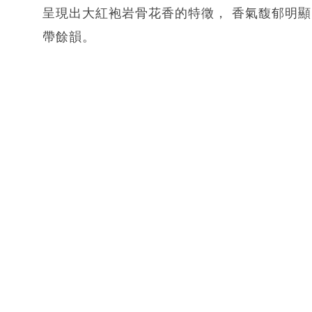
呈現出大紅袍岩骨花香的特徵， 香氣馥郁明
帶餘韻。