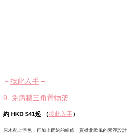
－
按此入手
–
9. 免鑽牆三角置物架
約 HKD $41起 （
按此入手
）
原木配上淨色，再加上簡約的線條，貫徹北歐風的素淨設計