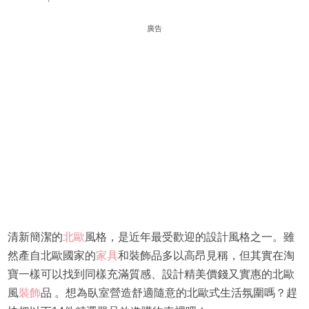
廣告
清新簡潔的
北歐
風格，是近年最受歡迎的設計風格之一。雖
然產自北歐國家的
家具
和裝飾品多以高昂見稱，但其實在淘
寶一樣可以找到同樣充滿質感、設計精美價錢又實惠的北歐
風
裝飾
品 。想為臥室營造舒適隨意的北歐式生活氛圍嗎？趕