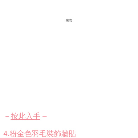
廣告
－
按此入手
–
4.粉金色羽毛裝飾牆貼