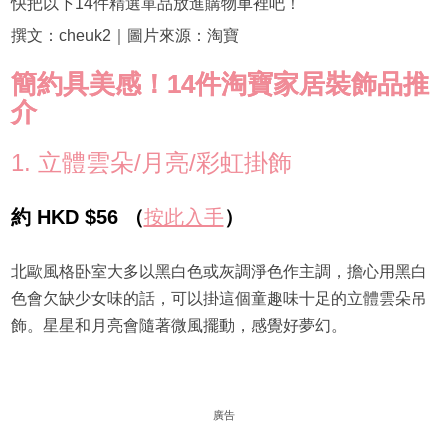
快把以下14件精選單品放進購物車裡吧！
撰文：cheuk2｜圖片來源：淘寶
簡約具美感！14件淘寶家居裝飾品推
介
1. 立體雲朵/月亮/彩虹掛飾
約 HKD $56 （
按此入手
）
北歐風格卧室大多以黑白色或灰調淨色作主調，擔心用黑白
色會欠缺少女味的話，可以掛這個童趣味十足的立體雲朵吊
飾。星星和月亮會隨著微風擺動，感覺好夢幻。
廣告