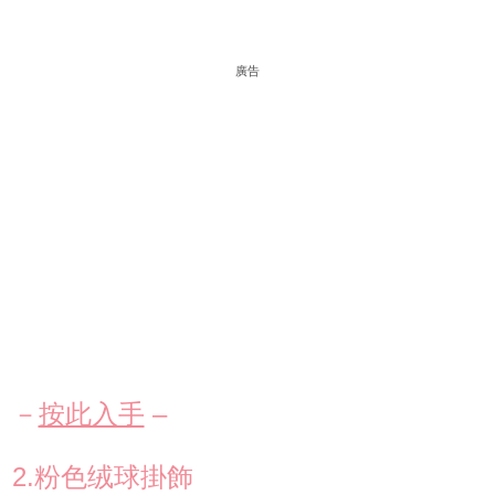
廣告
－
按此入手
–
2.粉色绒球掛飾