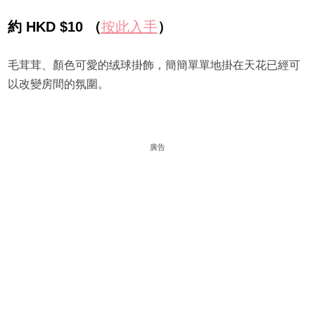
約 HKD $10 （
按此入手
）
毛茸茸、顏色可愛的绒球掛飾，簡簡單單地掛在天花已經可
以改變房間的氛圍。
廣告