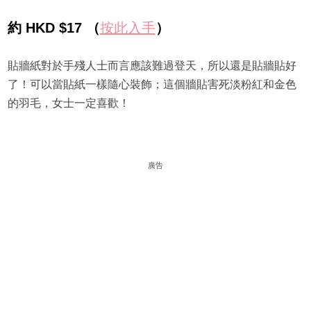
約 HKD $17 （
按此入手
）
貼牆紙對於手殘人士而言應該難過登天，所以還是貼牆貼好
了！可以當貼紙一樣隨心裝飾；這個牆貼害死淡粉紅和金色
的羽毛，女士一定喜歡！
廣告