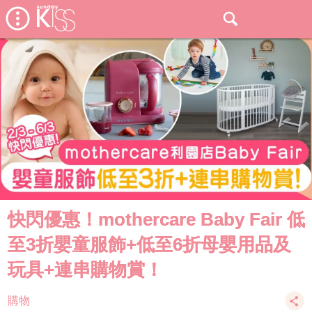
快閃優惠！mothercare Baby Fair 低
至3折嬰童服飾+低至6折母嬰用品及
玩具+連串購物賞！
購物