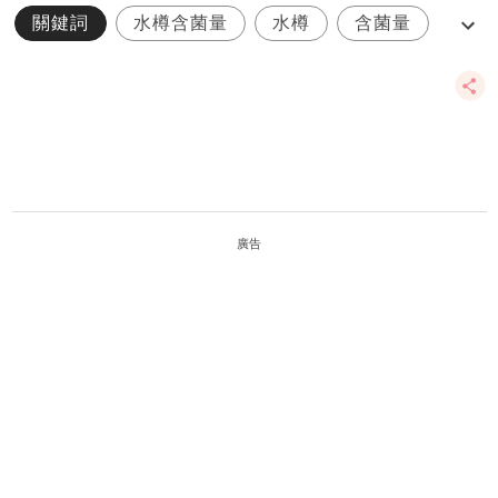
關鍵詞
水樽含菌量
水樽
含菌量
細菌
廣告