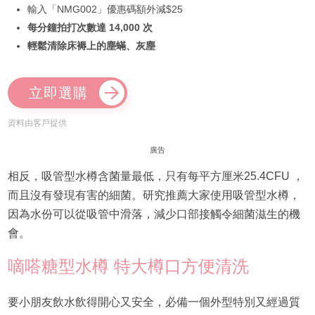
輸入「NMG002」優惠碼額外減$25
每分鐘拍打次數達 14,000 次
輕鬆清除床褥上的塵蟎、灰塵
立即選購
資料由客戶提供
廣告
相反，吸管型水樽含菌量最低，只有每平方厘米25.4CFU ，
而且沒有發現有害的細菌。研究推薦大家使用吸管型水樽，
因為水份可以從吸管中滑落，減少口部接觸令細菌滋生的機
會。
嘀嗒糖型水樽 特大樽口方便清洗
要小朋友飲水飲得開心又安全，必備一個外型特別又經過質