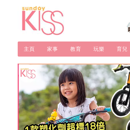
主頁
家事
教育
玩樂
育兒