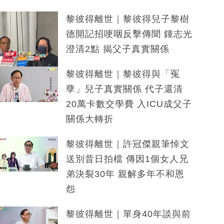
黎彼得離世｜黎彼得兒子黎樹
德開記招哽咽反擊傳聞 鍾志光
澄清2點 揭父子真實關係
黎彼得離世｜黎彼得與「冤
孽」兒子真實關係 代子還清
20萬卡數交學費 入ICU成父子
關係大轉折
黎彼得離世｜許冠傑親筆悼文
送別昔日拍檔 傳因1個女人兄
弟決裂30年 親解多年不和恩
怨
黎彼得離世｜單身40年談與前