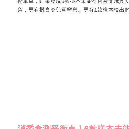
衡單車，結果發現6款樣本未能符合歐洲玩具
角，更有機會令兒童窒息。更有1款樣本檢出的
消委會測平衡車｜6款樣本未