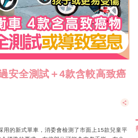
過安全測試＋4款含較高致癌
採用的新式單車，消委會檢測了市面上15款兒童平