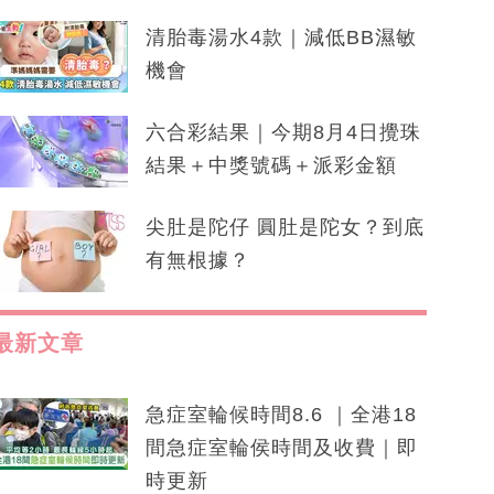
清胎毒湯水4款｜減低BB濕敏
機會
六合彩結果｜今期8月4日攪珠
結果＋中獎號碼＋派彩金額
尖肚是陀仔 圓肚是陀女？到底
有無根據？
最新文章
急症室輪候時間8.6 ｜全港18
間急症室輪侯時間及收費｜即
時更新