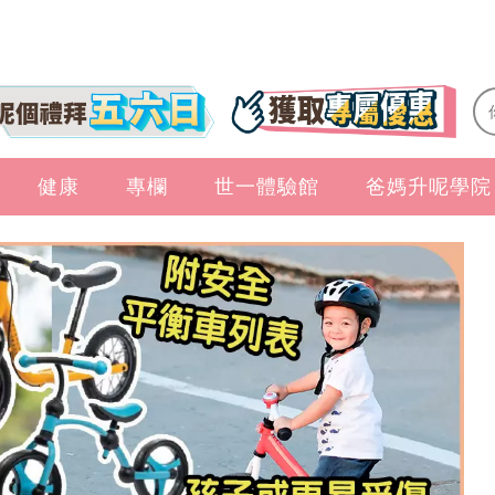
健康
專欄
世一體驗館
爸媽升呢學院