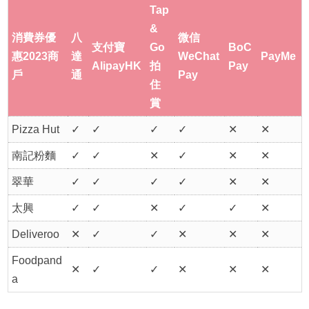
Tap
&
消費券優
八
微信
支付寶
Go
BoC
惠2023商
達
WeChat
PayMe
AlipayHK
拍
Pay
戶
通
Pay
住
賞
Pizza Hut
✓
✓
✓
✓
✕
✕
南記粉麵
✓
✓
✕
✓
✕
✕
翠華
✓
✓
✓
✓
✕
✕
太興
✓
✓
✕
✓
✓
✕
Deliveroo
✕
✓
✓
✕
✕
✕
Foodpand
✕
✓
✓
✕
✕
✕
a