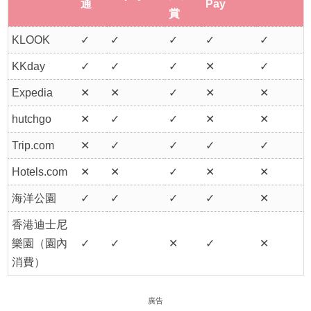
通
Pay
賞
KLOOK
✓
✓
✓
✓
✓
KKday
✓
✓
✓
✕
✓
Expedia
✕
✕
✓
✕
✕
hutchgo
✕
✓
✓
✕
✕
Trip.com
✕
✓
✓
✓
✓
Hotels.com
✕
✕
✓
✕
✕
海洋公園
✓
✓
✓
✓
✕
香港迪士尼
樂園（園內
✓
✓
✕
✓
✕
消費）
廣告