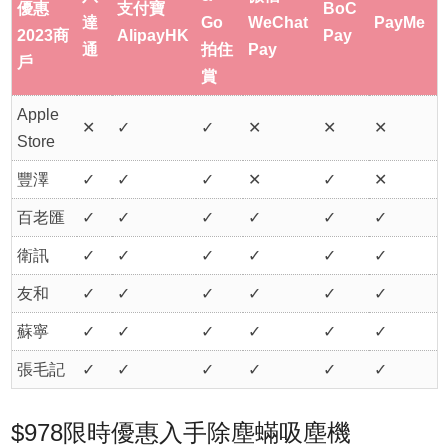
優惠
支付寶
BoC
達
Go
WeChat
PayMe
2023商
AlipayHK
Pay
通
拍住
Pay
戶
賞
Apple
✕
✓
✓
✕
✕
✕
Store
豐澤
✓
✓
✓
✕
✓
✕
百老匯
✓
✓
✓
✓
✓
✓
衛訊
✓
✓
✓
✓
✓
✓
友和
✓
✓
✓
✓
✓
✓
蘇寧
✓
✓
✓
✓
✓
✓
張毛記
✓
✓
✓
✓
✓
✓
$978限時優惠入手除塵蟎吸塵機