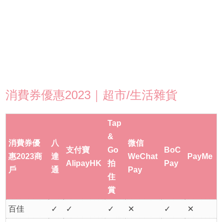
消費券優惠2023｜超市/生活雜貨
Tap
&
消費券優
八
微信
支付寶
Go
BoC
惠2023商
達
WeChat
PayMe
AlipayHK
拍
Pay
戶
通
Pay
住
賞
百佳
✓
✓
✓
✕
✓
✕