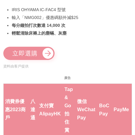
IRIS OHYAMA IC-FAC4 型號
輸入「NMG002」優惠碼額外減$25
每分鐘拍打次數達 14,000 次
輕鬆清除床褥上的塵蟎、灰塵
立即選購
資料由客戶提供
廣告
Tap
&
消費券優
八
微信
支付寶
Go
BoC
惠2023商
達
WeChat
PayMe
AlipayHK
拍
Pay
戶
通
Pay
住
賞