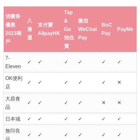
Tap
消費券
八
&
微信
優惠
支付寶
BoC
達
Go
WeChat
PayMe
2023商
AlipayHK
Pay
通
拍住
Pay
戶
賞
7-
✓
✓
✓
✓
✓
✓
Eleven
OK便利
✓
✓
✓
✓
✓
✕
店
大昌食
✓
✓
✓
✓
✕
✕
品
日本城
✓
✓
✓
✓
✓
✓
無印良
✓
✓
✓
✓
✓
✓
品