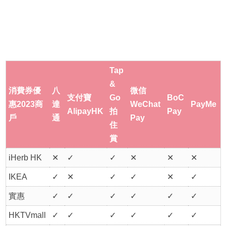
Tap
&
消費券優
八
微信
支付寶
Go
BoC
惠2023商
達
WeChat
PayMe
AlipayHK
拍
Pay
戶
通
Pay
住
賞
iHerb HK
✕
✓
✓
✕
✕
✕
IKEA
✓
✕
✓
✓
✕
✓
實惠
✓
✓
✓
✓
✓
✓
HKTVmall
✓
✓
✓
✓
✓
✓