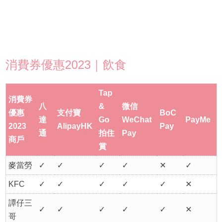
消費券優惠2023｜飲食
Tap
消費券
八
&
微信
優惠
支付寶
BoC
達
Go
WeChat
PayMe
2023
AlipayHK
Pay
通
拍住
Pay
商戶
賞
麥當勞
✓
✓
✓
✓
✕
✓
KFC
✓
✓
✓
✓
✓
✕
譚仔三
✓
✓
✓
✓
✓
✕
哥