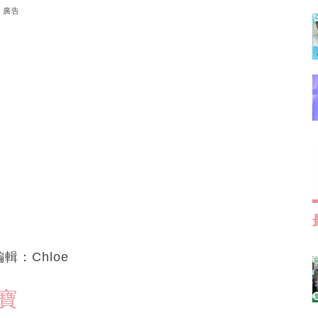
廣告
編輯：Chloe
寶