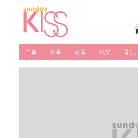
主頁
家事
教育
玩樂
育兒