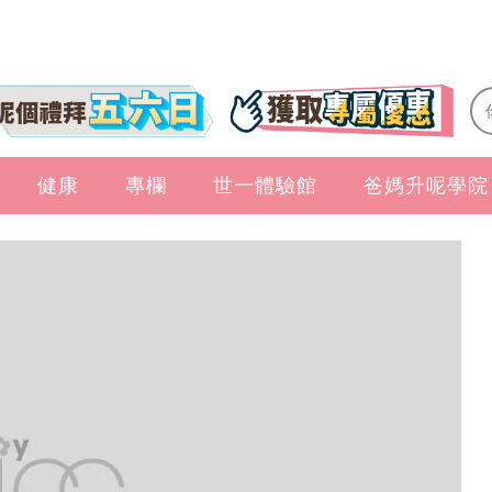
健康
專欄
世一體驗館
爸媽升呢學院