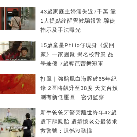
43歲家庭主婦痛失近7千萬 靠
1人提點終醒覺被騙報警 騙徒
指示及手法曝光
15歲童星Philip仔現身《愛回
家》一家團聚 揭名校背景 品
學兼優 7歲奪芭蕾舞冠軍
打風｜強颱風白海豚破65年紀
錄 2區將飆升至38度 天文台預
測有新低壓區：密切監察
新手爸爸牙醫突離世終年42歲
遺下龍鳳胎 遺孀憶老公最後求
救警號：遺憾沒聽懂