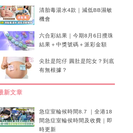
清胎毒湯水4款｜減低BB濕敏
機會
六合彩結果｜今期8月6日攪珠
結果＋中獎號碼＋派彩金額
尖肚是陀仔 圓肚是陀女？到底
有無根據？
最新文章
急症室輪候時間8.7 ｜全港18
間急症室輪侯時間及收費｜即
時更新