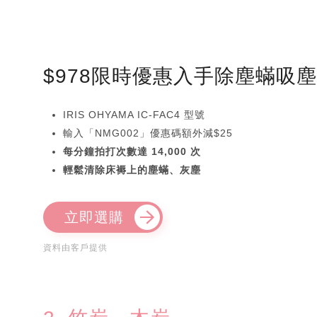
$978限時優惠入手除塵蟎吸
IRIS OHYAMA IC-FAC4 型號
輸入「NMG002」優惠碼額外減$25
每分鐘拍打次數達 14,000 次
輕鬆清除床褥上的塵蟎、灰塵
立即選購
資料由客戶提供