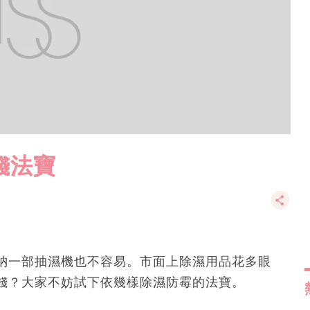
錢法寶
納一部抽濕機也不容易。市面上除濕用品花多眼
錢？大家不妨試下依幾樣除濕防霉的法寶。