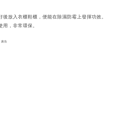
好後放入衣櫃鞋櫃，便能在除濕防霉上發揮功效。
使用，非常環保。
廣告