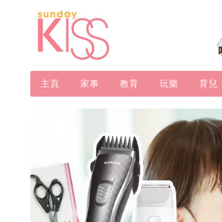
主頁
家事
教育
玩樂
育兒