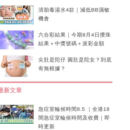
清胎毒湯水4款｜減低BB濕敏
機會
六合彩結果｜今期8月4日攪珠
結果＋中獎號碼＋派彩金額
尖肚是陀仔 圓肚是陀女？到底
有無根據？
最新文章
急症室輪候時間8.5 ｜全港18
間急症室輪侯時間及收費｜即
時更新