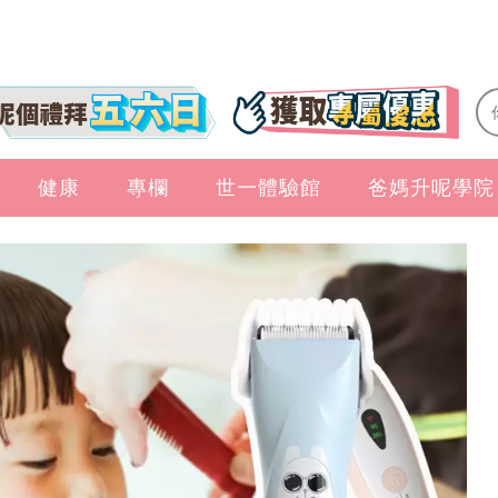
健康
專欄
世一體驗館
爸媽升呢學院