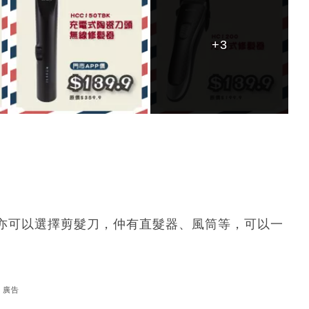
+3
+3
亦可以選擇剪髮刀，仲有直髮器、風筒等，可以一
廣告