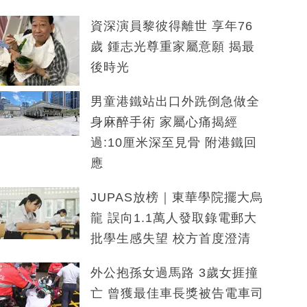
資深演員黎彼得離世 享年76
歲 鍾志光尊重家屬意願 揭最
後時光
男童港鐵站出口外跣倒急做全
身麻醉手術 家屬心痛揭經
過:10厘米深至見骨 附港鐵回
應
JUPAS放榜｜東華學院擺大烏
龍 誤向1.1萬人發取錄電郵大
批學生感失望 校方首度澄清
外公抱孫女過馬路 3歲女捱撞
亡 曾獲最佳車長獎被告電車司