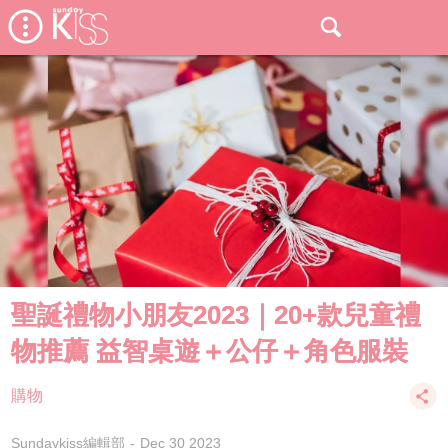
聖誕禮物小朋友2023｜20+款兒童禮
物推薦 益智桌遊＋公仔＋角色服裝
購物
Sundaykiss編輯部
Dec 30 2023