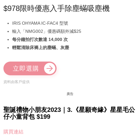
$978限時優惠入手除塵蟎吸塵機
IRIS OHYAMA IC-FAC4 型號
輸入「NMG002」優惠碼額外減$25
每分鐘拍打次數達 14,000 次
輕鬆清除床褥上的塵蟎、灰塵
立即選購
資料由客戶提供
廣告
聖誕禮物小朋友2023｜3.《星願奇緣》星星毛公
仔小童背包 $199
購買連結