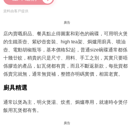
資料由客戶提供
廣告
店內賣嘅廚品、餐具點止得圖案和彩色的碗碟，可用明火煲
的生鐵茶壺、紫砂壺套裝、high tea架、焗爐用廚具、噴油
壺、電動胡椒瓶等，基本價格$2起，普通size碗碟通常都係
十幾廿蚊，稍貴的只是尺寸、用料、手工之別，其實只要唔
係膠造的產品，缸瓦佬都有賣，而且不斷返新款，每批貨都
係賣完就無，通常無貨補，整體亦明碼實價，相當老實。
廚具精選
通常以煲為主，明火煲湯、炆煮、焗爐專用，就連時令煲仔
飯用瓦煲都有售。
廣告