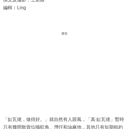
編輯︰Ling
廣告
「缸瓦佬，做得好。」就自然有人跟風，「真‧缸瓦佬」暫時
只有幾間散貨位喺旺角、灣仔和油麻地，其他只有短期租約