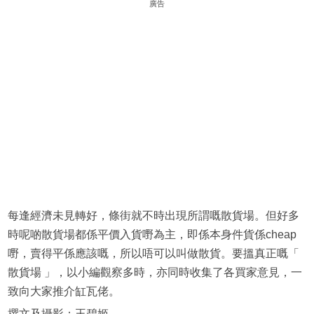
廣告
每逢經濟未見轉好，條街就不時出現所謂嘅散貨場。但好多
時呢啲散貨場都係平價入貨嘢為主，即係本身件貨係cheap
嘢，賣得平係應該嘅，所以唔可以叫做散貨。要搵真正嘅「
散貨場 」，以小編觀察多時，亦同時收集了各買家意見，一
致向大家推介缸瓦佬。
撰文及攝影：王碧姬