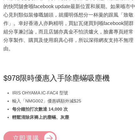
的快閃舖會喺facebook update最新位置和展期。如果喺市中
心見到類似裝修嘅舖頭，就擺明係想分一杯羹的跟風「致敬
作」。幸好香港人亦夠精明，買缸瓦佬買到喺facebook開群
組分享兼討論，而且店舖亦真金不怕洪爐火，臉書專頁經常
分享製作、購買及使用廚具心得，所以深得網友支持不無理
由。
$978限時優惠入手除塵蟎吸塵機
IRIS OHYAMA IC-FAC4 型號
輸入「NMG002」優惠碼額外減$25
每分鐘拍打次數達 14,000 次
輕鬆清除床褥上的塵蟎、灰塵
立即選購