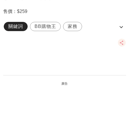
售價：$259
關鍵詞
BB購物王
家務
孩子做家務
思高
廣告