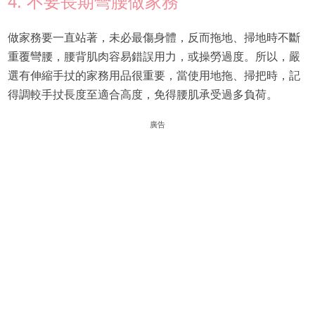
4. 不要長期彎腰做家務
做家務要一直站著，未必最傷身體，反而拖地、掃地時不斷
重覆彎腰，腰背肌肉容易錯誤用力，或操勞過度。所以，嚴
選有伸縮手扙的家務用品很重要，當使用地拖、掃把時，記
得調較手扙長度至適合高度，免得腰肌承受過多負荷。
廣告