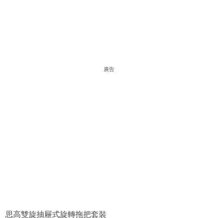
廣告
思高雙旋抽屜式旋轉拖把套裝