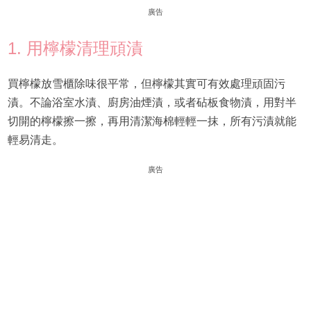
廣告
1. 用檸檬清理頑漬
買檸檬放雪櫃除味很平常，但檸檬其實可有效處理頑固污
漬。不論浴室水漬、廚房油煙漬，或者砧板食物漬，用對半
切開的檸檬擦一擦，再用清潔海棉輕輕一抹，所有污漬就能
輕易清走。
廣告