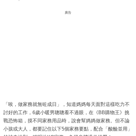
廣告
「唉，做家務就無咗成日」，知道媽媽每天面對這樣吃力不
討好的工作，6歲小暖男聰聰看不過眼，在《BB購物王》挑
戰恐怖箱，摸不同家務用品時，說會幫媽媽做家務。但不論
小孩或大人，都要記住以下5個家務要點，配合「酸醶並用」