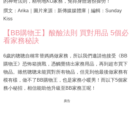
的神奇法則，精明地KO家務，免得身體過份操勞！
撰文：Arika｜圖片來源：新傳媒媒體庫｜編輯：Sunday
Kiss
【BB購物王】酸醶法則 買對用品 5個必
看家務秘訣
6歲的聰聰自稱常替媽媽做家務，所以我們邀請他接受《BB
購物王》恐怖箱挑戰，憑觸覺猜出家務用品，再到超市買下
物品。雖然聰聰未能買對所有物品，但見到他最後做家務有
模有樣，做不了BB購物王，也是家務小暖男！而以下5個家
務小秘招，相信能助他升級至BB家務王呢！
廣告