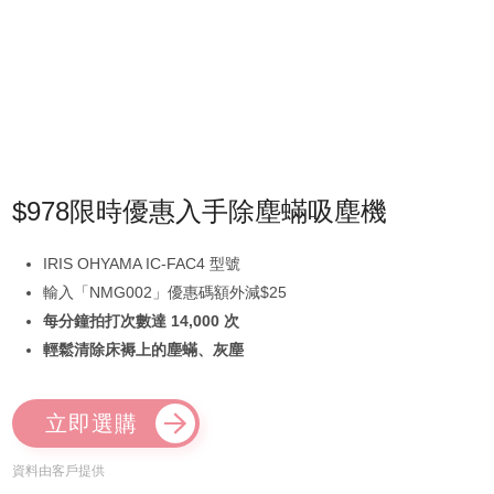
$978限時優惠入手除塵蟎吸塵機
IRIS OHYAMA IC-FAC4 型號
輸入「NMG002」優惠碼額外減$25
每分鐘拍打次數達 14,000 次
輕鬆清除床褥上的塵蟎、灰塵
立即選購
資料由客戶提供