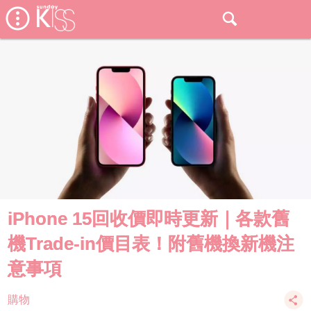
iPhone 15回收價即時更新｜各款舊
機Trade-in價目表！附舊機換新機注
意事項
購物