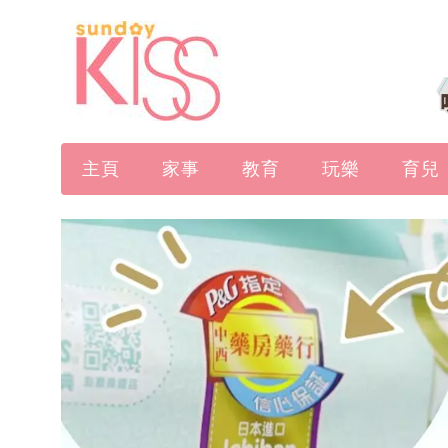
主頁
家事
教育
玩樂
育兒