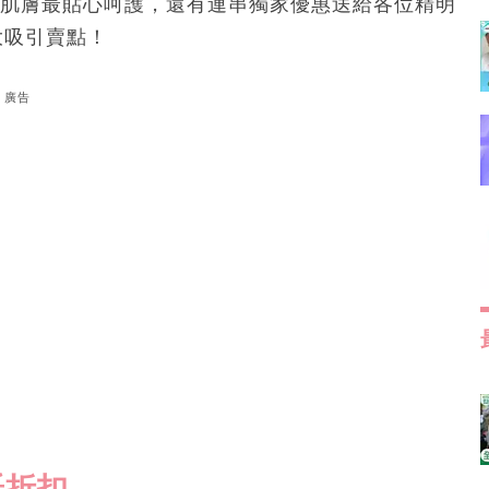
嫩肌膚最貼心呵護，還有連串獨家優惠送給各位精明
大吸引賣點！
廣告
紙折扣