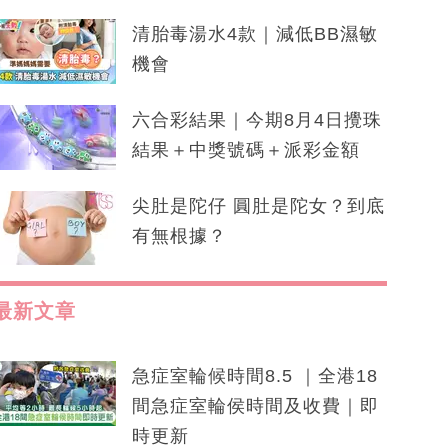
清胎毒湯水4款｜減低BB濕敏
機會
六合彩結果｜今期8月4日攪珠
結果＋中獎號碼＋派彩金額
尖肚是陀仔 圓肚是陀女？到底
有無根據？
最新文章
急症室輪候時間8.5 ｜全港18
間急症室輪侯時間及收費｜即
時更新