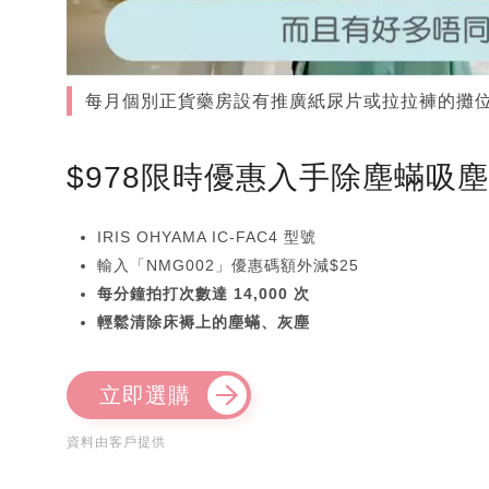
每月個別正貨藥房設有推廣紙尿片或拉拉褲的攤
$978限時優惠入手除塵蟎吸
IRIS OHYAMA IC-FAC4 型號
輸入「NMG002」優惠碼額外減$25
每分鐘拍打次數達 14,000 次
輕鬆清除床褥上的塵蟎、灰塵
立即選購
資料由客戶提供