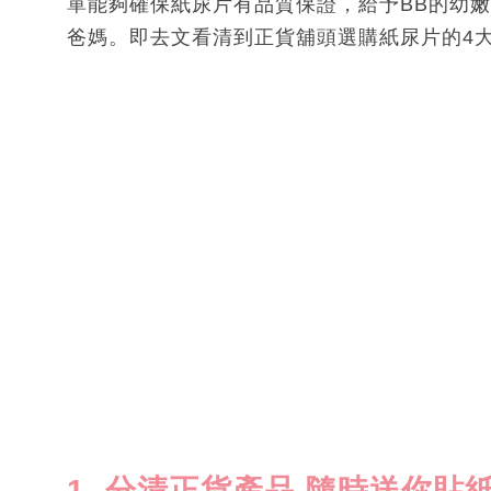
單能夠確保紙尿片有品質保證，給予BB的幼
爸媽。即去文看清到正貨舖頭選購紙尿片的4
1. 分清正貨產品 隨時送你貼