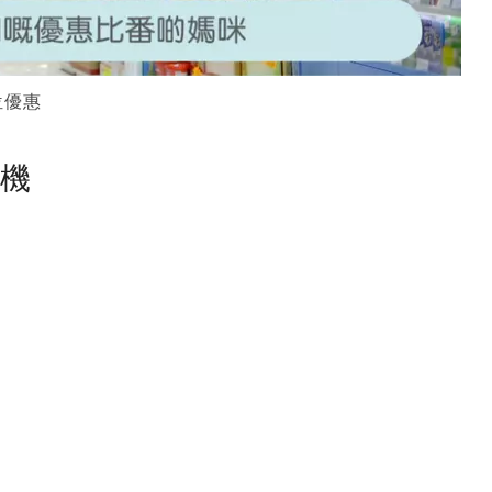
位優惠
塵機