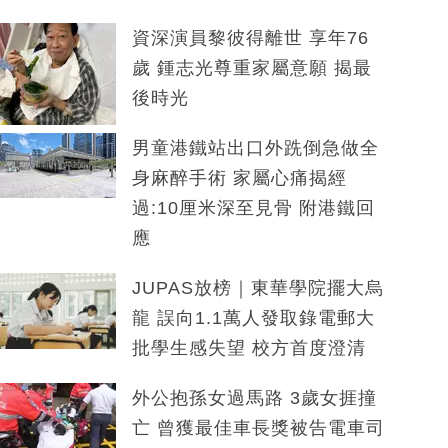
資深演員黎彼得離世 享年76
歲 鍾志光尊重家屬意願 揭最
後時光
男童港鐵站出口外跣倒急做全
身麻醉手術 家屬心痛揭經
過:10厘米深至見骨 附港鐵回
應
JUPAS放榜｜東華學院擺大烏
龍 誤向1.1萬人發取錄電郵大
批學生感失望 校方首度澄清
外公抱孫女過馬路 3歲女捱撞
亡 曾獲最佳車長獎被告電車司