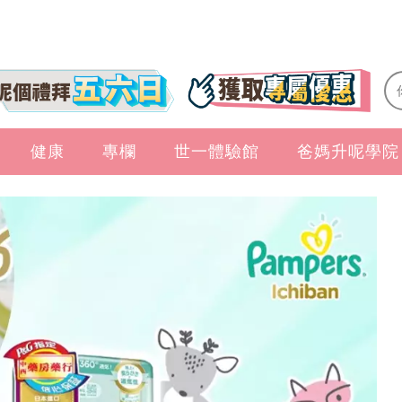
健康
專欄
世一體驗館
爸媽升呢學院