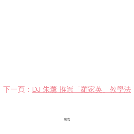
下一頁：
DJ 朱薰 推崇「羅家英」教學法
廣告