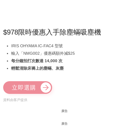
$978限時優惠入手除塵蟎吸塵機
IRIS OHYAMA IC-FAC4 型號
輸入「NMG002」優惠碼額外減$25
每分鐘拍打次數達 14,000 次
輕鬆清除床褥上的塵蟎、灰塵
立即選購
資料由客戶提供
廣告
廣告